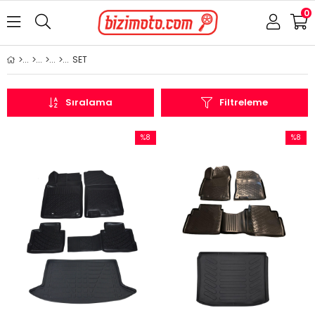
0
SET
Sıralama
Filtreleme
%8
%8
İndirim
İndirim
%8İndirim
%8İndir