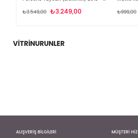
₺3.249,00
₺3.549,00
₺999,00
VITRINURUNLER
ALIŞVERİŞ BİLGİLERİ
MÜŞTERİ HİZ