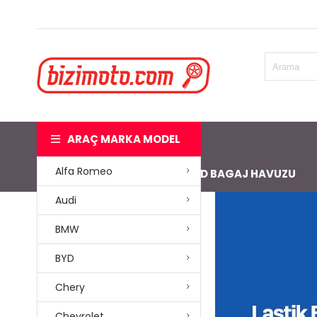
ARAÇ MARKA MODEL
Alfa Romeo
3D HAVUZLU PASPAS
3D BAGAJ HAVUZU
Audi
BMW
BYD
Chery
Chevrolet