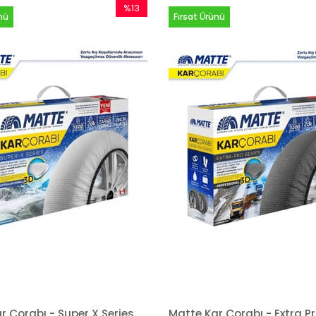
%13
nü
Fırsat Ürünü
İndirim
%13İndirim
r Çorabı - Super X Series
Matte Kar Çorabı - Extra Pr