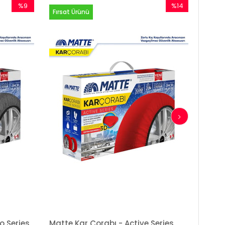
%9
%14
Fırsat Ürünü
İndirim
İndirim
%9İndirim
%14İndirim
o Series
Matte Kar Çorabı - Active Series