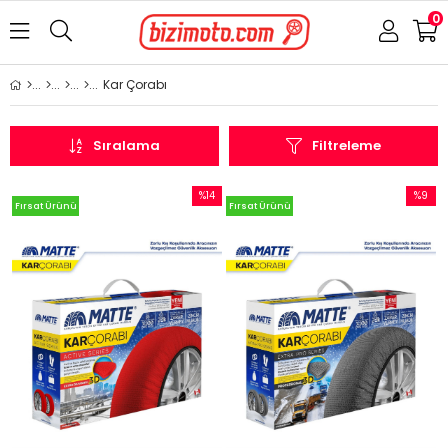
0
Kar Çorabı
Sıralama
Filtreleme
%14
%9
Fırsat Ürünü
Fırsat Ürünü
İndirim
İndirim
%14İndirim
%9İndir