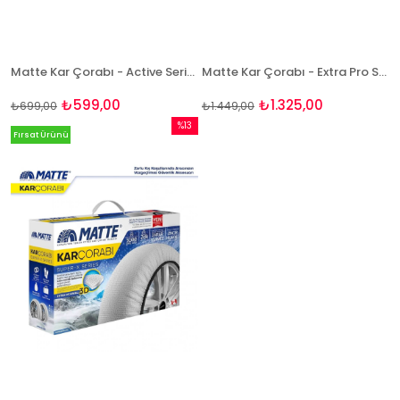
Matte Kar Çorabı - Active Series
Matte Kar Çorabı - Extra Pro Series
₺599,00
₺1.325,00
₺699,00
₺1.449,00
%13
Fırsat Ürünü
İndirim
%13İndirim