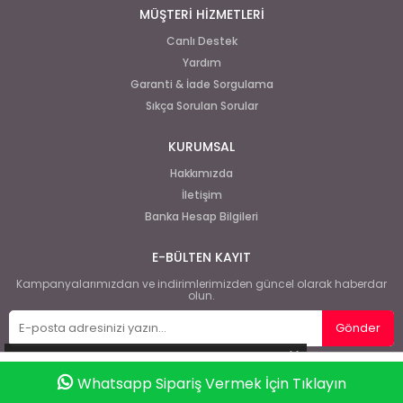
MÜŞTERİ HİZMETLERİ
Canlı Destek
Yardım
Garanti & İade Sorgulama
Sıkça Sorulan Sorular
KURUMSAL
Hakkımızda
İletişim
Banka Hesap Bilgileri
E-BÜLTEN KAYIT
Kampanyalarımızdan ve indirimlerimizden güncel olarak haberdar
olun.
Gönder
Whatsapp Sipariş Vermek İçin Tıklayın
Anasayfa
Favorilerim
Sepetim
Üye Girişi