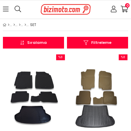
0
SET
Sıralama
Filtreleme
%8
%8
İndirim
İndirim
%8İndirim
%8İndir