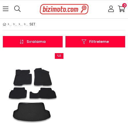
0
SET
Sıralama
Filtreleme
%8
İndirim
%8İndirim