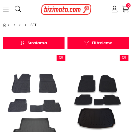
0
SET
Sıralama
Filtreleme
%8
%8
İndirim
İndirim
%8İndirim
%8İndir