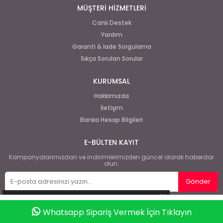
MÜŞTERİ HİZMETLERİ
Canlı Destek
Yardım
Garanti & İade Sorgulama
Sıkça Sorulan Sorular
KURUMSAL
Hakkımızda
İletişim
Banka Hesap Bilgileri
E-BÜLTEN KAYIT
Kampanyalarımızdan ve indirimlerimizden güncel olarak haberdar
olun.
Gönder
Whatsapp Sipariş Vermek İçin Tıklayın
Anasayfa
Favorilerim
Sepetim
Üye Girişi