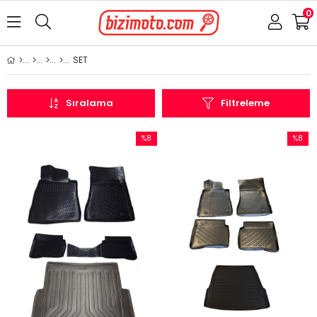
0
SET
Sıralama
Filtreleme
%8
%8
İndirim
İndirim
%8İndirim
%8İndir