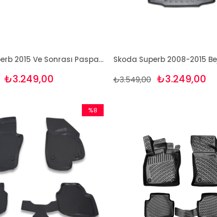
Skoda Superb 2015 Ve Sonrası Paspas Ve Bagaj Havuzu Seti
₺3.249,00
₺3.249,00
₺3.549,00
%8
İndirim
%8İndirim