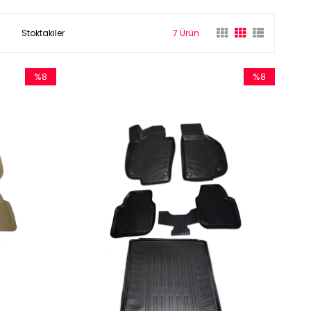
Stoktakiler
7 Ürün
%8
%8
İndirim
İndirim
%8İndirim
%8İndirim