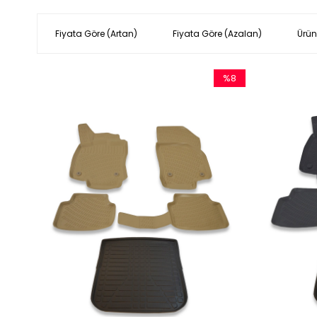
Fiyata Göre (Artan)
Fiyata Göre (Azalan)
Ürün
%8
İndirim
%8İndirim