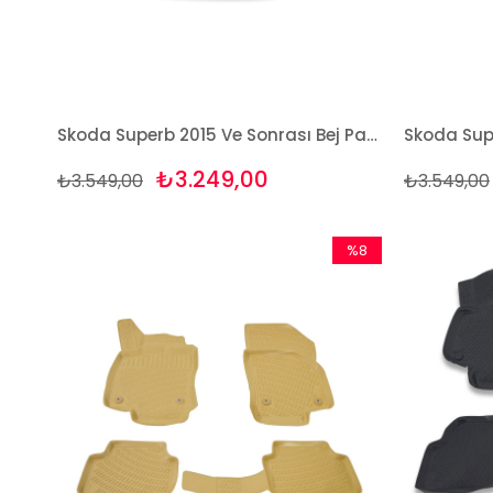
Skoda Superb 2015 Ve Sonrası Bej Paspas ve Bagaj Havuzu Seti
₺3.249,00
₺3.549,00
₺3.549,00
%8
İndirim
%8İndirim