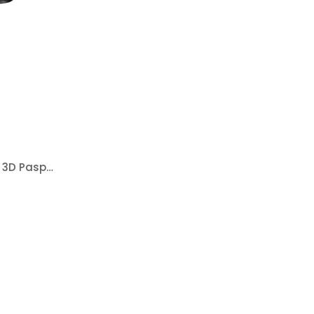
Skoda Superb 2024 Sonrası 3D Paspas Ve Bagaj Havuzu Seti