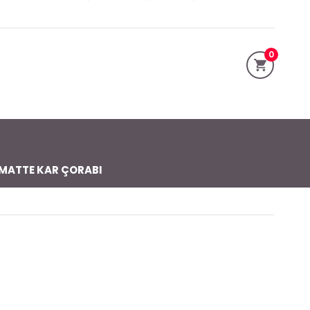
0
MATTE KAR ÇORABI