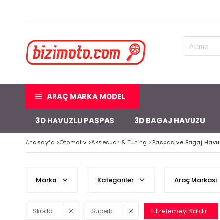
ARAÇ MARKA MODEL
3D HAVUZLU PASPAS
3D BAGAJ HAVUZU
Anasayfa
>
Otomotiv
>
Aksesuar & Tuning
>
Paspas ve Bagaj Havu
Marka
Kategoriler
Araç Markası
Filtrelemeyi Kaldır
Skoda
Superb