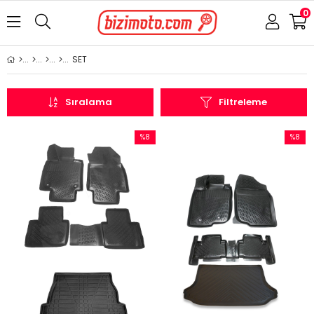
0
SET
Sıralama
Filtreleme
%8
%8
İndirim
İndirim
%8İndirim
%8İndir