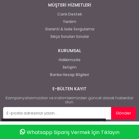
MÜŞTERİ HİZMETLERİ
Canlı Destek
Yardım
Garanti & İade Sorgulama
Sıkça Sorulan Sorular
KURUMSAL
Hakkımızda
İletişim
Banka Hesap Bilgileri
E-BÜLTEN KAYIT
Kampanyalarımızdan ve indirimlerimizden güncel olarak haberdar
olun.
Gönder
Whatsapp Sipariş Vermek İçin Tıklayın
Anasayfa
Favorilerim
Sepetim
Üye Girişi