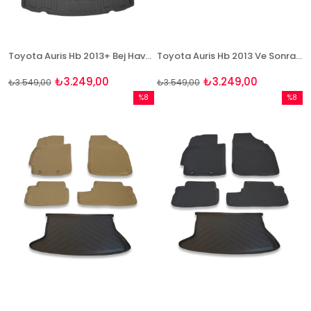
Toyota Auris Hb 2013+ Bej Havuzlu Paspas ve Bagaj Seti Bizymo
Toyota Auris Hb 2013 Ve Sonrası Paspas Ve Bagaj Havuzu Seti
₺3.249,00
₺3.249,00
₺3.549,00
₺3.549,00
%8
%8
İndirim
İndirim
%8İndirim
%8İndir