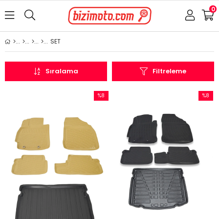
0
SET
Sıralama
Filtreleme
%8
%8
İndirim
İndirim
%8İndirim
%8İndir