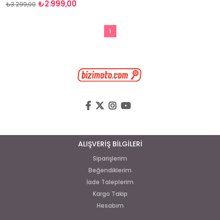
₺2.999,00
₺3.299,00
1
ALIŞVERİŞ BİLGİLERİ
Siparişlerim
Beğendiklerim
İade Taleplerim
Kargo Takip
Hesabım