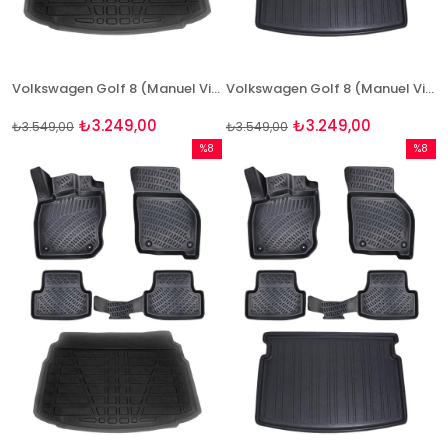
Volkswagen Golf 8 (Manuel Vites) 3D Paspas ve (Alt) Bagaj Seti Bizymo
Volkswagen Golf 8 (Manuel Vites) 3D Paspas ve (Üst) Bagaj Seti Bizymo
₺3.249,00
₺3.249,00
₺3.549,00
₺3.549,00
%8
%8
İndirim
İndirim
%8İndirim
%8İndir