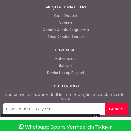
MÜŞTERİ HİZMETLERİ
Canlı Destek
Yardım
Garanti & İade Sorgulama
Sıkça Sorulan Sorular
KURUMSAL
Hakkımızda
İletişim
Banka Hesap Bilgileri
E-BÜLTEN KAYIT
Kampanyalarımızdan ve indirimlerimizden güncel olarak haberdar
olun.
Gönder
Whatsapp Sipariş Vermek İçin Tıklayın
Anasayfa
Favorilerim
Sepetim
Üye Girişi