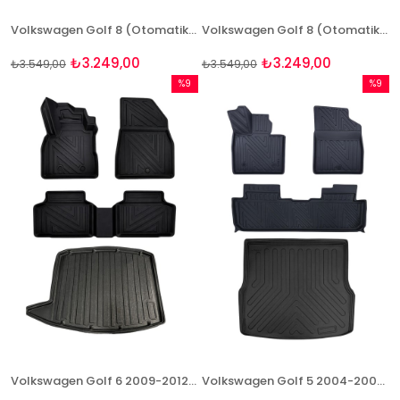
Volkswagen Golf 8 (Otomatik Vites) 3D Paspas ve (Alt) Bagaj Seti Bizymo
Volkswagen Golf 8 (Otomatik Vites) 3D Paspas ve (Üst) Bagaj Seti Bizymo
₺3.249,00
₺3.249,00
₺3.549,00
₺3.549,00
%9
%9
İndirim
İndirim
%9İndirim
%9İndir
Volkswagen Golf 6 2009-2012 Uyumlu 4D Premium Paspas ve Bagaj Havuzu Seti Bizymo
Volkswagen Golf 5 2004-2008 Uyumlu 4D Premium Paspas ve Bagaj Havuzu Seti Bizymo