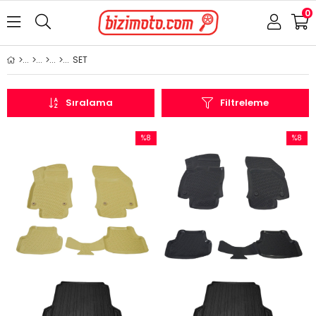
0
SET
Sıralama
Filtreleme
%8
%8
İndirim
İndirim
%8İndirim
%8İndir