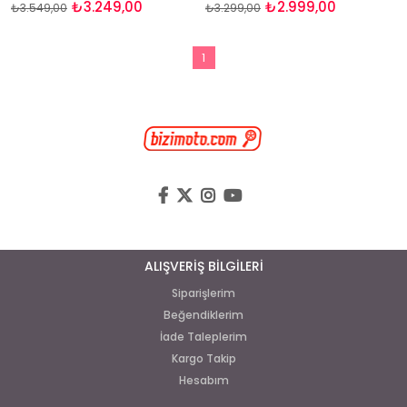
₺3.249,00
₺2.999,00
₺3.549,00
₺3.299,00
1
ALIŞVERİŞ BİLGİLERİ
Siparişlerim
Beğendiklerim
İade Taleplerim
Kargo Takip
Hesabım