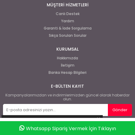
MÜŞTERİ HİZMETLERİ
Canlı Destek
Yardım
Garanti & İade Sorgulama
Sıkça Sorulan Sorular
KURUMSAL
Hakkımızda
İletişim
Banka Hesap Bilgileri
E-BÜLTEN KAYIT
Kampanyalarımızdan ve indirimlerimizden güncel olarak haberdar
olun.
Gönder
Whatsapp Sipariş Vermek İçin Tıklayın
Anasayfa
Favorilerim
Sepetim
Üye Girişi