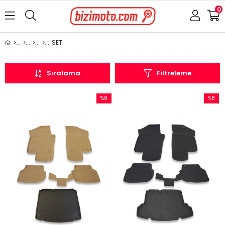
0
SET
Sıralama
Filtreleme
%8
%8
İndirim
İndirim
%8İndirim
%8İndir