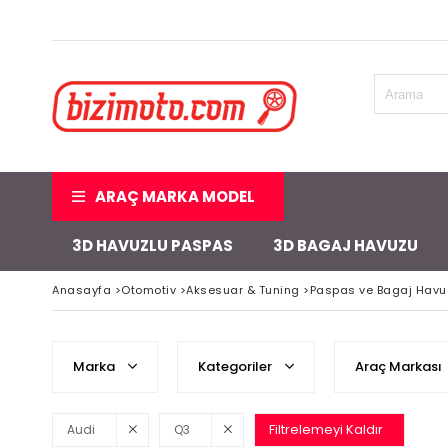
ARAÇ MARKA MODEL
3D HAVUZLU PASPAS
3D BAGAJ HAVUZU
Anasayfa
>
Otomotiv
>
Aksesuar & Tuning
>
Paspas ve Bagaj Havu
Marka
Kategoriler
Araç Markası
Filtrelemeyi Kaldır
Audi
Q3