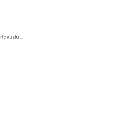
Audi Q3 2011-2018 Rizline 3D Havuzlu Paspas