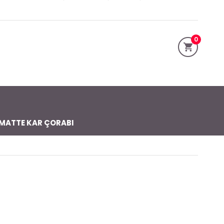
0
MATTE KAR ÇORABI