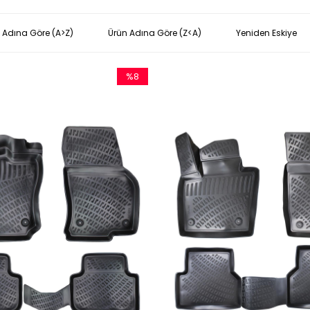
 Adına Göre (A>Z)
Ürün Adına Göre (Z<A)
Yeniden Eskiye
%8
İndirim
%8İndirim