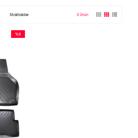
Stoktakiler
3 Ürün
%8
İndirim
%8İndirim