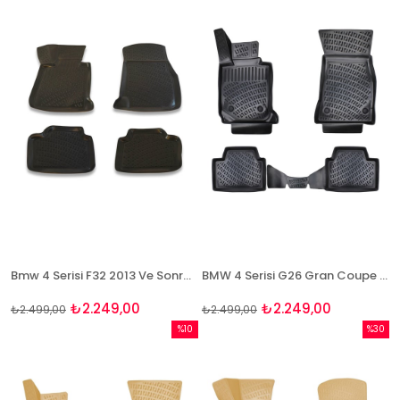
%10İndirim
%10İndi
Bmw 4 Serisi F32 2013 Ve Sonrası 3D Paspas Takımı Bizymo
BMW 4 Serisi G26 Gran Coupe 2020+ 3D Havuzlu Paspas Takımı Bizymo
₺2.249,00
₺2.249,00
₺2.499,00
₺2.499,00
%10
%30
İndirim
İndirim
%10İndirim
%30İndi