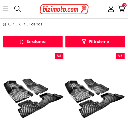
0
Paspas
Sıralama
Filtreleme
%8
%8
İndirim
İndirim
%8İndirim
%8İndir