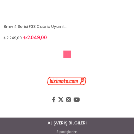
Bmw 4 Serisi F33 Cabrio Uyumlu 4D Havuzlu Paspas Takımı NaturForcer
₺2.049,00
₺2.249,00
1
ALIŞVERİŞ BİLGİLERİ
Siparişlerim