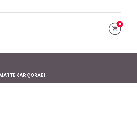
0
MATTE KAR ÇORABI