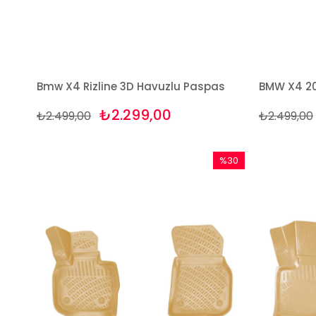
Bmw X4 Rizline 3D Havuzlu Paspas
₺2.299,00
₺2.499,00
₺2.499,00
%30
İndirim
%30İndirim