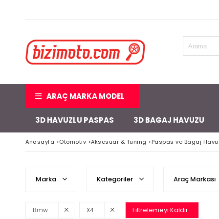
ARAÇ MARKA MODEL
3D HAVUZLU PASPAS
3D BAGAJ HAVUZU
Anasayfa
>
Otomotiv
>
Aksesuar & Tuning
>
Paspas ve Bagaj Havu
Marka
Kategoriler
Araç Markası
Filtrelemeyi Kaldır
Bmw
X4