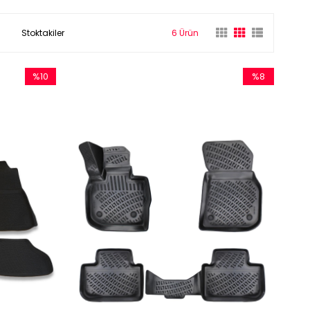
Stoktakiler
6 Ürün
%10
%8
İndirim
İndirim
%10İndirim
%8İndirim