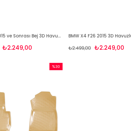
BMW X4 2015 ve Sonrası Bej 3D Havuzlu Paspas Takımı Bizymo
₺2.249,00
₺2.249,00
₺2.499,00
%30
İndirim
%30İndirim