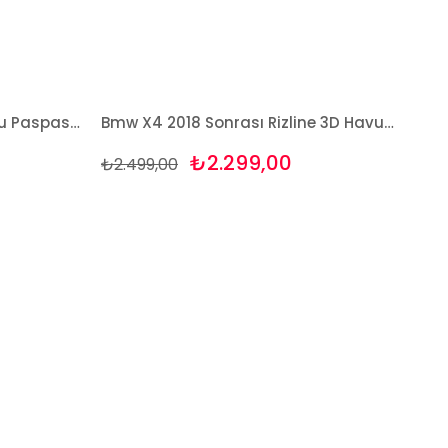
BMW X4 F26 2015 3D Havuzlu Paspas Takımı Bizymo
Bmw X4 2018 Sonrası Rizline 3D Havuzlu Paspas
₺2.299,00
₺2.499,00