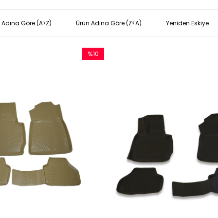
 Adına Göre (A>Z)
Ürün Adına Göre (Z<A)
Yeniden Eskiye
%10
İndirim
%10İndirim