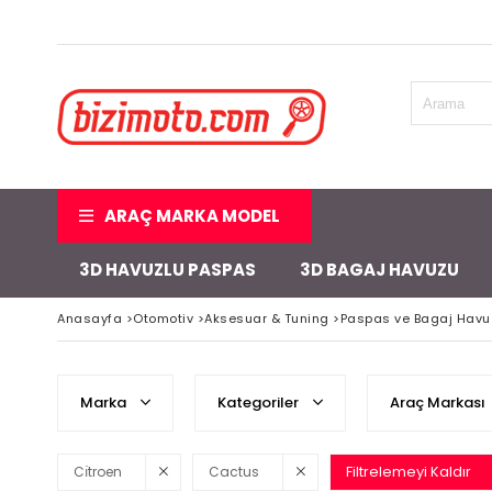
ARAÇ MARKA MODEL
3D HAVUZLU PASPAS
3D BAGAJ HAVUZU
Anasayfa
>
Otomotiv
>
Aksesuar & Tuning
>
Paspas ve Bagaj Havu
Marka
Kategoriler
Araç Markası
Filtrelemeyi Kaldır
Cı̇troen
Cactus