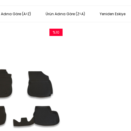
 Adına Göre (A>Z)
Ürün Adına Göre (Z<A)
Yeniden Eskiye
%10
İndirim
%10İndirim