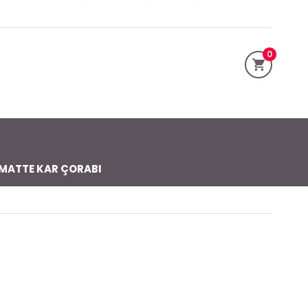
0
MATTE KAR ÇORABI