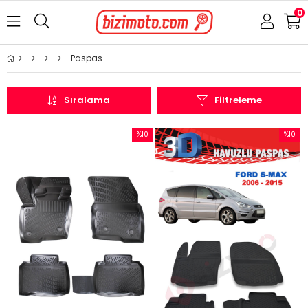
0
Paspas
Sıralama
Filtreleme
%10
%10
İndirim
İndirim
%10İndirim
%10İndi