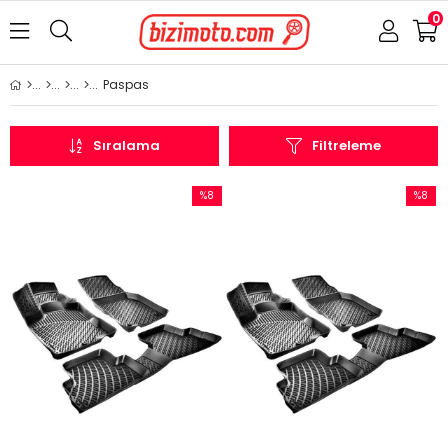
0
Paspas
Sıralama
Filtreleme
%8
%8
İndirim
İndirim
%8İndirim
%8İndir