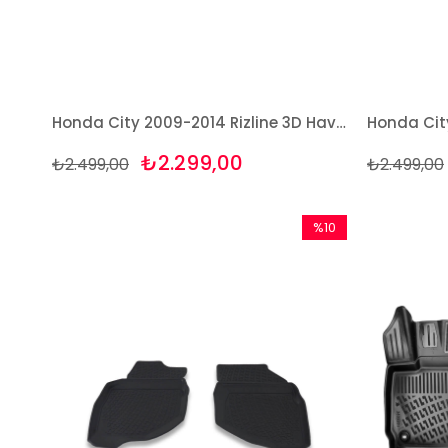
Honda City 2009-2014 Rizline 3D Havuzlu Paspas
₺2.299,00
₺2.499,00
₺2.499,00
%10
İndirim
%10İndirim