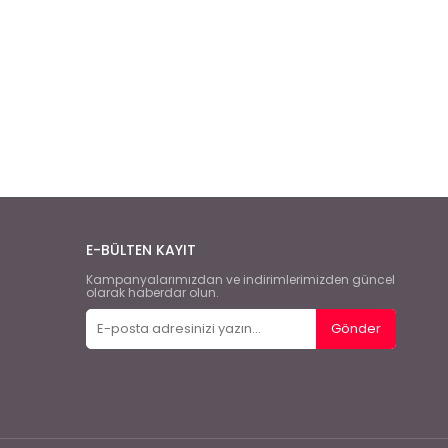
E-BÜLTEN KAYIT
Kampanyalarımızdan ve indirimlerimizden güncel
olarak haberdar olun.
Gönder