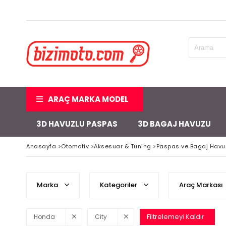
ARAÇ MARKA MODEL
3D HAVUZLU PASPAS
3D BAGAJ HAVUZU
Anasayfa
>
Otomotiv
>
Aksesuar & Tuning
>
Paspas ve Bagaj Havu
Marka
Kategoriler
Araç Markası
Filtrelemeyi Kaldır
Honda
City