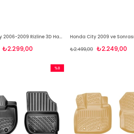
Honda City 2006-2009 Rizline 3D Havuzlu Paspas
₺2.299,00
₺2.249,00
₺2.499,00
%8
İndirim
%8İndirim