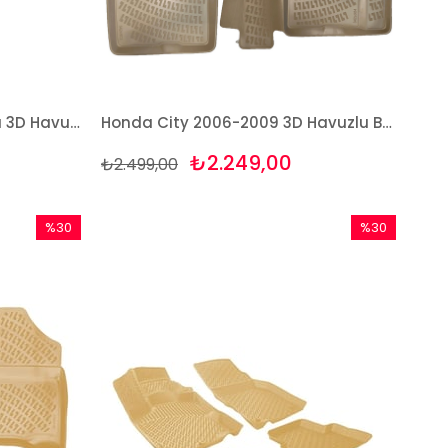
Honda City 2009 ve Sonrası 3D Havuzlu Paspas Takımı Bizymo
Honda City 2006-2009 3D Havuzlu Bej Paspas Bizymo
₺2.249,00
₺2.499,00
%30
%30
İndirim
İndirim
%30İndirim
%30İndirim