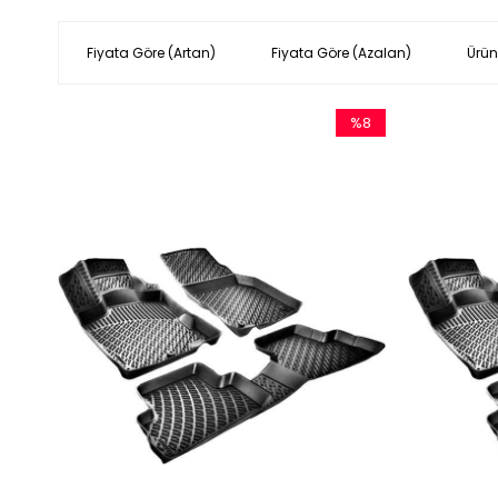
Fiyata Göre (Artan)
Fiyata Göre (Azalan)
Ürün
%8
İndirim
%8İndirim