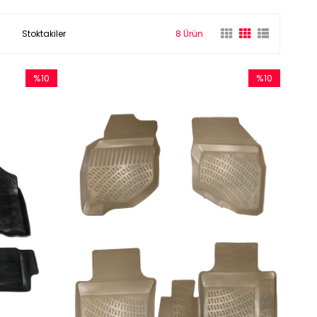
Stoktakiler
8 Ürün
%10
%10
İndirim
İndirim
%10İndirim
%10İndirim