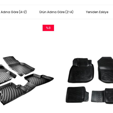
 Adına Göre (A>Z)
Ürün Adına Göre (Z<A)
Yeniden Eskiye
%8
İndirim
%8İndirim