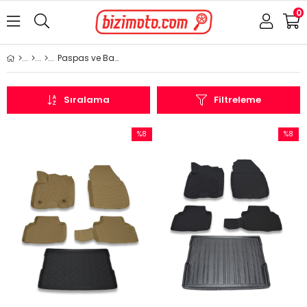
0
Paspas ve Bagaj Havuzu
Sıralama
Filtreleme
%8
%8
İndirim
İndirim
%8İndirim
%8İndir