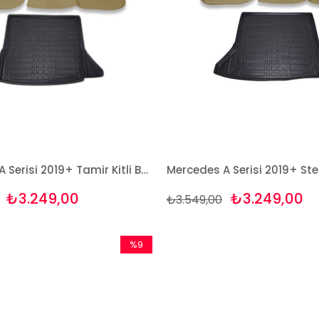
Mercedes A Serisi 2019+ Tamir Kitli Bej Havuzlu Paspas ve Bagaj Seti Bizymo
₺3.249,00
₺3.249,00
₺3.549,00
%9
İndirim
%9İndirim