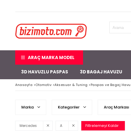
ARAÇ MARKA MODEL
3D HAVUZLU PASPAS
3D BAGAJ HAVUZU
Anasayfa
>
Otomotiv
>
Aksesuar & Tuning
>
Paspas ve Bagaj Havu
Marka
Kategoriler
Araç Markası
Filtrelemeyi Kaldır
Mercedes
A