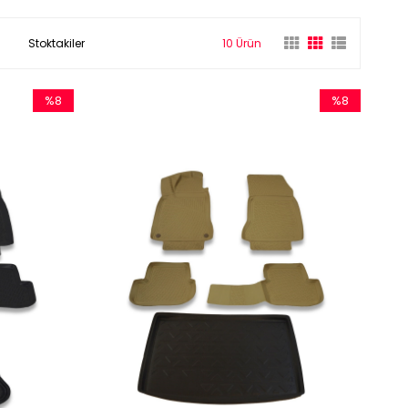
Stoktakiler
10 Ürün
%8
%8
İndirim
İndirim
%8İndirim
%8İndirim