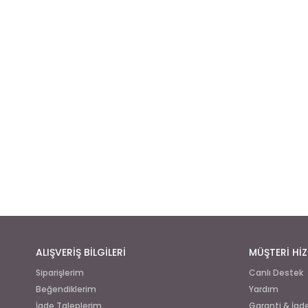
ALIŞVERİŞ BİLGİLERİ
MÜŞTERİ HİZ
Siparişlerim
Canlı Destek
Beğendiklerim
Yardım
İade Taleplerim
Garanti & İa