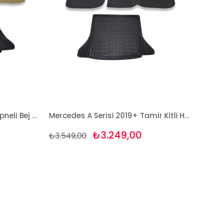
Mercedes A Serisi 2019+ Stepneli Bej Havuzlu Paspas ve Bagaj Seti Bizymo
Mercedes A Serisi 2019+ Tamir Kitli Havuzlu Paspas ve Bagaj Seti Bizymo
₺3.249,00
₺3.549,00