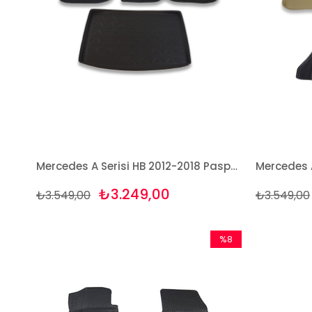
Mercedes A Serisi HB 2012-2018 Paspas ve Bagaj Havuzu Seti
₺3.249,00
₺3.549,00
₺3.549,00
%8
İndirim
%8İndirim