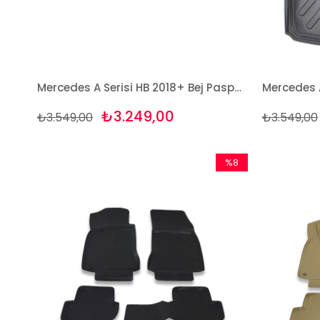
Mercedes A Serisi HB 2018+ Bej Paspas ve Bagaj Havuzu Seti
₺3.249,00
₺3.549,00
₺3.549,00
%8
İndirim
%8İndirim