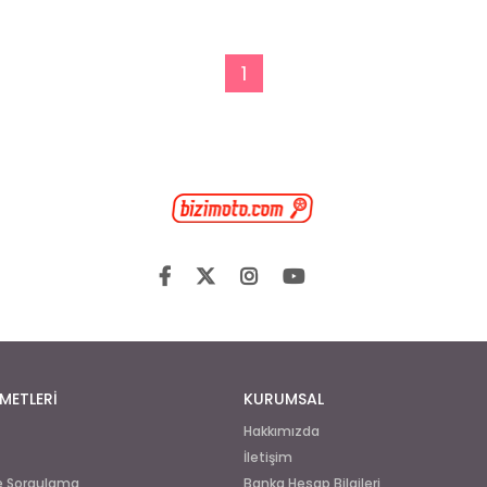
1
METLERİ
KURUMSAL
Hakkımızda
İletişim
de Sorgulama
Banka Hesap Bilgileri