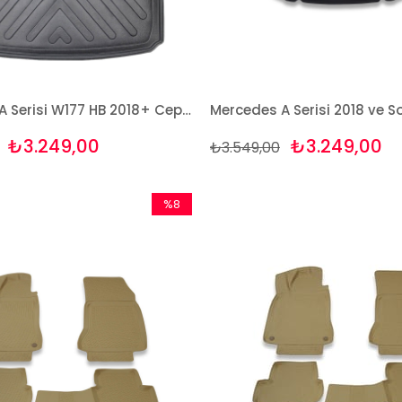
Mercedes A Serisi W177 HB 2018+ Cepsiz 3D Paspas ve Bagaj Seti
₺3.249,00
₺3.249,00
₺3.549,00
%8
İndirim
%8İndirim