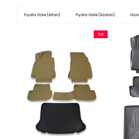
Fiyata Göre (Artan)
Fiyata Göre (Azalan)
Ürün
%8
İndirim
%8İndirim