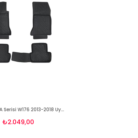
Mercedes A Serisi W176 2013-2018 Uyumlu 4D Premium Havuzlu Paspas Bizymo
₺2.049,00