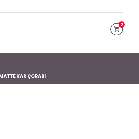
0
MATTE KAR ÇORABI