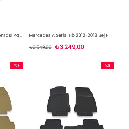
Mercedes A Serisi 2018 ve Sonrası Paspas ve Bagaj Havuzu Seti
Mercedes A Serisi Hb 2012-2018 Bej Paspas ve Bagaj Havuzu Seti
₺3.249,00
₺3.549,00
%8
%8
İndirim
İndirim
%8İndirim
%8İndirim