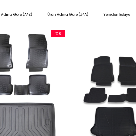
 Adına Göre (A>Z)
Ürün Adına Göre (Z<A)
Yeniden Eskiye
%8
İndirim
%8İndirim