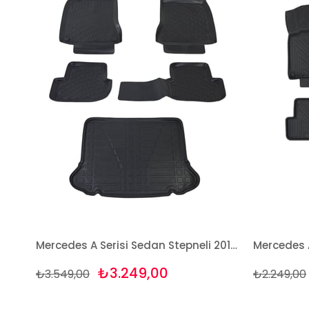
Mercedes A Serisi Sedan Stepneli 2019+ Havuzlu Paspas +Bagaj Seti Bizymo
₺3.249,00
₺3.549,00
₺2.249,00