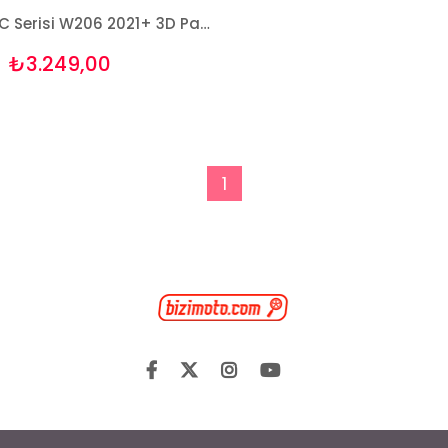
Mercedes C Serisi W206 2021+ 3D Paspas ve Bagaj Havuzu Seti Bizymo
₺3.249,00
1