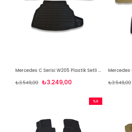
Mercedes C Serisi W205 Plastik Setli 2014 Ve Sonrası Bej Paspas ve Bagaj Havuzu Seti
₺3.249,00
₺3.549,00
₺3.549,00
%8
İndirim
%8İndirim