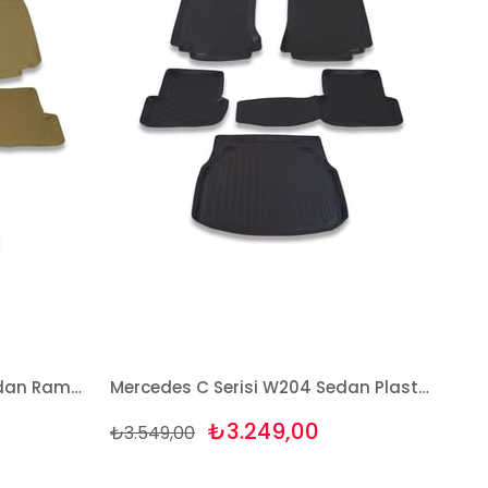
Mercedes C Serisi W204 Sedan Rampalı 2007-2013 Bej Paspas ve Bagaj Havuzu Seti
Mercedes C Serisi W204 Sedan Plastik 2007-2013 Paspas ve Bagaj Havuzu Seti
₺3.249,00
₺3.549,00