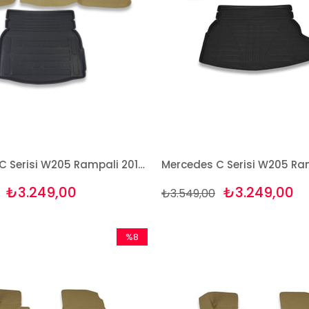
Mercedes C Serisi W205 Rampali 2014 Ve Sonrası Bej Paspas ve Bagaj Havuzu Seti
₺3.249,00
₺3.249,00
₺3.549,00
%8
İndirim
%8İndirim