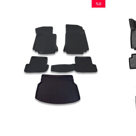
%8
İndirim
%8İndirim