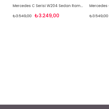
Mercedes C Serisi W204 Sedan Rampalı 2007-2013 Paspas ve Bagaj Havuzu Seti
₺3.249,00
₺3.549,00
₺3.549,00