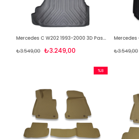
Mercedes C W202 1993-2000 3D Paspas ve Bagaj Havuzu Seti
₺3.249,00
₺3.549,00
₺3.549,00
%8
İndirim
%8İndirim