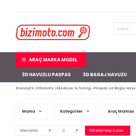
ARAÇ MARKA MODEL
3D HAVUZLU PASPAS
3D BAGAJ HAVUZU
Anasayfa
>
Otomotiv
>
Aksesuar & Tuning
>
Paspas ve Bagaj Havu
Marka
Kategoriler
Araç Markası
Filtrelemeyi Kaldır
Mercedes
C