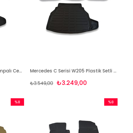
Mercedes C Serisi W205 Rampalı Cepli 2014 Ve Sonrası Paspas ve Bagaj Havuzu Seti
Mercedes C Serisi W205 Plastik Setli 2014 Ve Sonrası Paspas ve Bagaj Havuzu Seti
₺3.249,00
₺3.549,00
%8
%8
İndirim
İndirim
%8İndirim
%8İndirim