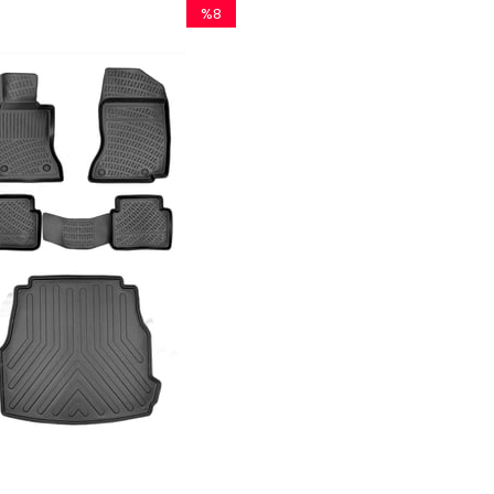
%8
İndirim
%8İndirim