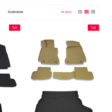
Stoktakiler
14 Ürün
%8
%8
İndirim
İndirim
%8İndirim
%8İndirim