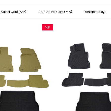
 Adına Göre (A>Z)
Ürün Adına Göre (Z<A)
Yeniden Eskiye
%8
İndirim
%8İndirim