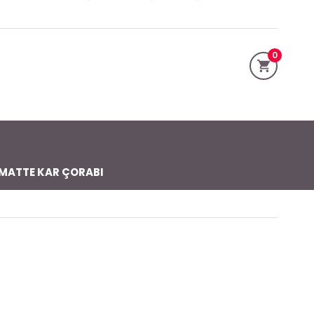
0
MATTE KAR ÇORABI