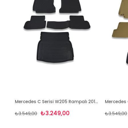
Mercedes C Serisi W205 Rampalı 2014 Ve Sonrası Paspas ve Bagaj Havuzu Seti
₺3.249,00
₺3.549,00
₺3.549,00