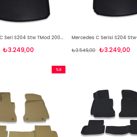
Mercedes C Seri S204 Stw TMod 2007-13 Bej Havuzlu Paspas + Bagaj Seti Bizymo
₺3.249,00
₺3.249,00
₺3.549,00
%8
İndirim
%8İndirim