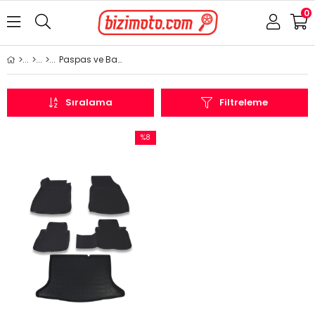
0
Paspas ve Bagaj Havuzu
Sıralama
Filtreleme
%8
İndirim
%8İndirim