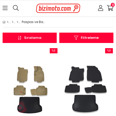
0
Paspas ve Bagaj Havuzu
Sıralama
Filtreleme
%8
%8
İndirim
İndirim
%8İndirim
%8İndir