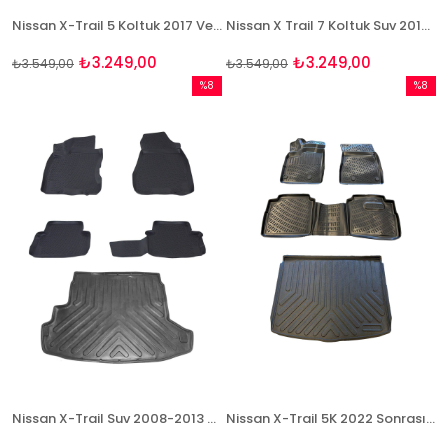
Nissan X-Trail 5 Koltuk 2017 Ve Sonrası Bej Paspas Ve Bej Bagaj Havuzu Seti
Nissan X Trail 7 Koltuk Suv 2013 Ve Sonrası Bej Paspas ve Bagaj Havuzu Seti
₺3.249,00
₺3.249,00
₺3.549,00
₺3.549,00
%8
%8
İndirim
İndirim
%8İndirim
%8İndir
Nissan X-Trail Suv 2008-2013 Havuzlu Paspas ve Bagaj Seti Bizymo
Nissan X-Trail 5K 2022 Sonrası 3D Paspas ve Bagaj Havuzu Seti