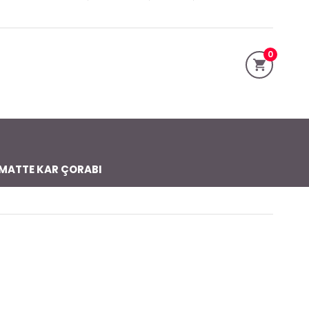
0
MATTE KAR ÇORABI