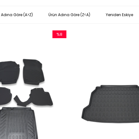
 Adına Göre (A>Z)
Ürün Adına Göre (Z<A)
Yeniden Eskiye
%8
İndirim
%8İndirim