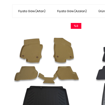
Fiyata Göre (Artan)
Fiyata Göre (Azalan)
Ürün
%8
İndirim
%8İndirim