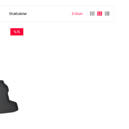
Stoktakiler
3 Ürün
%15
İndirim
%15İndirim