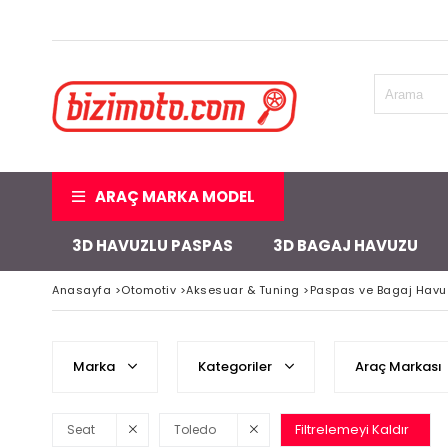
ARAÇ MARKA MODEL
3D HAVUZLU PASPAS
3D BAGAJ HAVUZU
Anasayfa
>
Otomotiv
>
Aksesuar & Tuning
>
Paspas ve Bagaj Havu
Marka
Kategoriler
Araç Markası
Filtrelemeyi Kaldır
Seat
Toledo