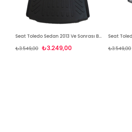
Seat Toledo Sedan 2013 Ve Sonrası Bej Paspas ve Bagaj Havuzu Seti
₺3.249,00
₺3.549,00
₺3.549,00