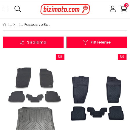
0
Paspas ve Bagaj Havuzu
Sıralama
Filtreleme
%8
%9
İndirim
İndirim
%8İndirim
%9İndir