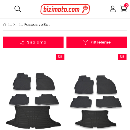
0
Paspas ve Bagaj Havuzu
Sıralama
Filtreleme
%8
%8
İndirim
İndirim
%8İndirim
%8İndir