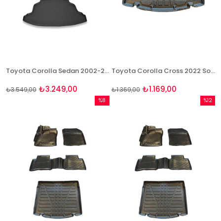
Toyota Corolla Sedan 2002-2007 Paspas ve Bagaj Havuzu Seti
Toyota Corolla Cross 2022 Sonrası 3D Bagaj Havuzu Bizymo
₺3.249,00
₺1.169,00
₺3.549,00
₺1.369,00
%8
%12
İndirim
İndirim
%8İndirim
%12İndi