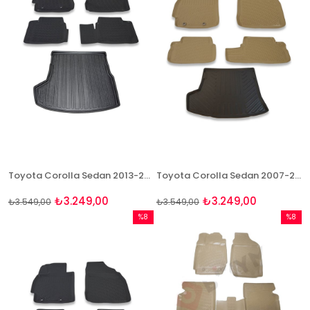
Toyota Corolla Sedan 2013-2018 Paspas Ve Bagaj Havuzu Seti
Toyota Corolla Sedan 2007-2013 Bej Paspas ve Bagaj Havuzu Seti
₺3.249,00
₺3.249,00
₺3.549,00
₺3.549,00
%8
%8
İndirim
İndirim
%8İndirim
%8İndir