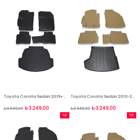
%8İndirim
%8İndir
Toyota Corolla Sedan 2019+ Hybrid Paspas ve Bagaj Havuzu Seti
Toyota Corolla Sedan 2013-2018 Bej Paspas ve Bagaj Havuzu Seti
₺3.249,00
₺3.249,00
₺3.549,00
₺3.549,00
%8
%8
İndirim
İndirim
%8İndirim
%8İndir