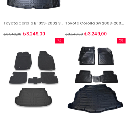
Toyota Corolla B 1999-2002 3D Paspas ve Bagaj Havuzu Seti
Toyota Corolla Sw 2003-2007 Bej Paspas Ve Bagaj Havuzu Seti
₺3.249,00
₺3.249,00
₺3.549,00
₺3.549,00
%8
%8
İndirim
İndirim
%8İndirim
%8İndir