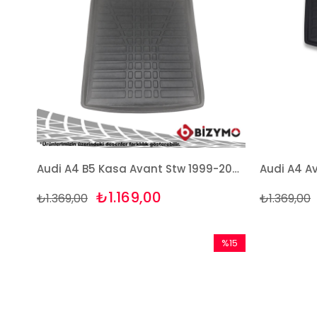
Audi A4 B5 Kasa Avant Stw 1999-2004 3D Bagaj Havuzu Bizymo
₺1.169,00
₺1.369,00
₺1.369,00
%15
İndirim
%15İndirim