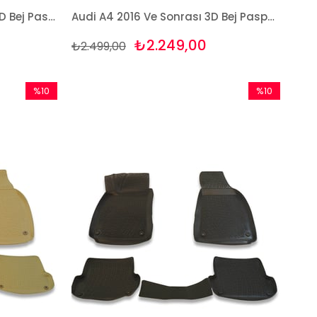
Audi A4 Sedan 2008-2015 3D Bej Paspas Takımı Bizymo
Audi A4 2016 Ve Sonrası 3D Bej Paspas Takımı Bizymo
₺2.249,00
₺2.499,00
%10
%10
İndirim
İndirim
%10İndirim
%10İndirim