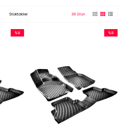
Stoktakiler
36 Ürün
%8
%8
İndirim
İndirim
%8İndirim
%8İndirim