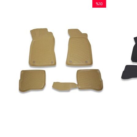
%10
İndirim
%10İndirim