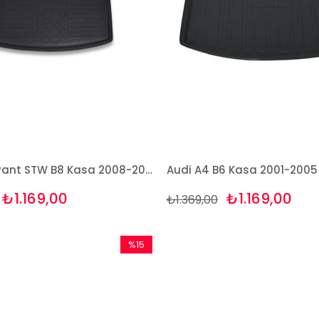
Audi A4 Avant STW B8 Kasa 2008-2015 3D Bagaj Havuzu Bizymo
₺1.169,00
₺1.169,00
₺1.369,00
%15
İndirim
%15İndirim