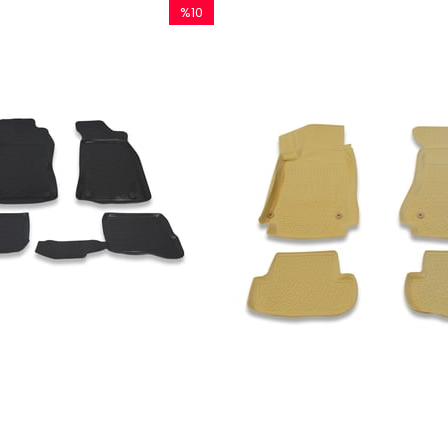
%10
İndirim
%10İndirim