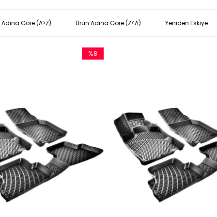
 Adına Göre (A>Z)
Ürün Adına Göre (Z<A)
Yeniden Eskiye
%8
İndirim
%8İndirim