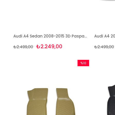
Audi A4 Sedan 2008-2015 3D Paspas Takımı Bizymo
₺2.249,00
₺2.499,00
₺2.499,00
%10
İndirim
%10İndirim