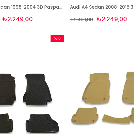
Audi A4 Sedan 1998-2004 3D Paspas Takımı Bizymo
₺2.249,00
₺2.249,00
₺2.499,00
%10
İndirim
%10İndirim