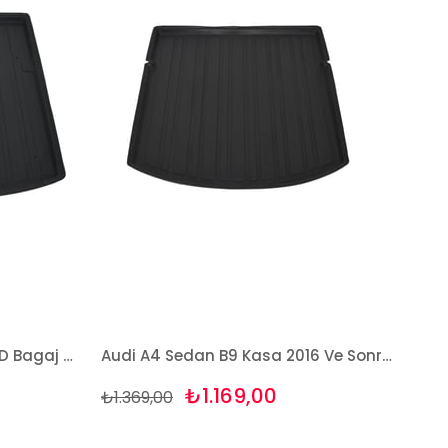
Audi A4 Sedan 2008-2015 3D Bagaj Havuzu Bizymo
Audi A4 Sedan B9 Kasa 2016 Ve Sonrası 3D Bagaj Havuzu Bizymo
₺1.169,00
₺1.369,00