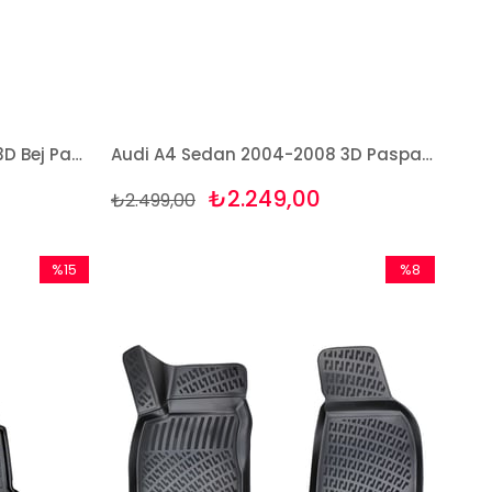
Audi A4 Sedan 2004-2008 3D Bej Paspas Takımı Bizymo
Audi A4 Sedan 2004-2008 3D Paspas Takımı Bizymo
₺2.249,00
₺2.499,00
%15
%8
İndirim
İndirim
%15İndirim
%8İndirim