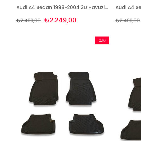
Audi A4 Sedan 1998-2004 3D Havuzlu Bej Paspas Takımı Bizymo
₺2.249,00
₺2.499,00
₺2.499,00
%10
İndirim
%10İndirim