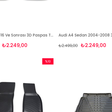
Audi A4 2016 Ve Sonrası 3D Paspas Takımı Bizymo
₺2.249,00
₺2.249,00
₺2.499,00
%10
İndirim
%10İndirim