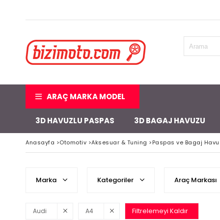
ARAÇ MARKA MODEL
3D HAVUZLU PASPAS
3D BAGAJ HAVUZU
Anasayfa
>
Otomotiv
>
Aksesuar & Tuning
>
Paspas ve Bagaj Havu
Marka
Kategoriler
Araç Markası
Filtrelemeyi Kaldır
Audi
A4