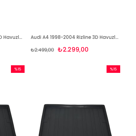
Audi A4 2001-2008 Rizline 3D Havuzlu Paspas
Audi A4 1998-2004 Rizline 3D Havuzlu Paspas
₺2.299,00
₺2.499,00
%15
%15
İndirim
İndirim
%15İndirim
%15İndirim