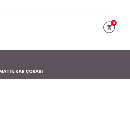
0
MATTE KAR ÇORABI