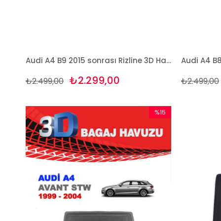
Audi A4 B9 2015 sonrası Rizline 3D Havuzlu Paspas
₺2.299,00
₺2.499,00
₺2.499,00
%15
İndirim
%15İndirim