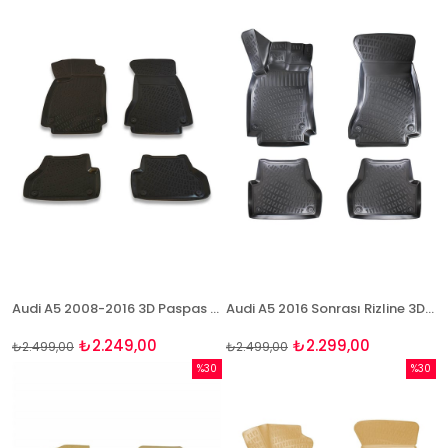
%10İndirim
%8İndir
Audi A5 2008-2016 3D Paspas Takımı Bizymo
Audi A5 2016 Sonrası Rizline 3D Havuzlu Paspas
₺2.249,00
₺2.299,00
₺2.499,00
₺2.499,00
%30
%30
İndirim
İndirim
%30İndirim
%30İndi