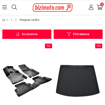
0
Paspas ve Bagaj Havuzu
Sıralama
Filtreleme
%8
%15
İndirim
İndirim
%8İndirim
%15İndi