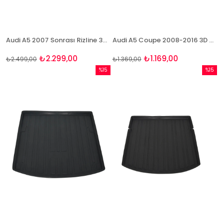
Audi A5 2007 Sonrası Rizline 3D Havuzlu Paspas
Audi A5 Coupe 2008-2016 3D Bagaj Havuzu Bizymo
₺2.299,00
₺1.169,00
₺2.499,00
₺1.369,00
%15
%15
İndirim
İndirim
%15İndirim
%15İndi