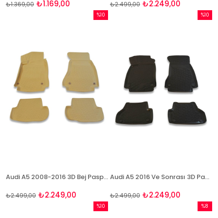
₺1.169,00
₺2.249,00
₺1.369,00
₺2.499,00
%10
%10
İndirim
İndirim
%10İndirim
%10İndi
Audi A5 2008-2016 3D Bej Paspas Takımı Bizymo
Audi A5 2016 Ve Sonrası 3D Paspas Takımı Bizymo
₺2.249,00
₺2.249,00
₺2.499,00
₺2.499,00
%10
%8
İndirim
İndirim