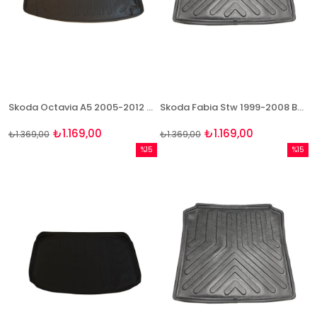
Skoda Octavia A5 2005-2012 3D Bagaj Havuzu Bizymo
Skoda Fabia Stw 1999-2008 Bagaj Havuzu Bizymo
₺1.169,00
₺1.169,00
₺1.369,00
₺1.369,00
%15
%15
İndirim
İndirim
%15İndirim
%15İndi