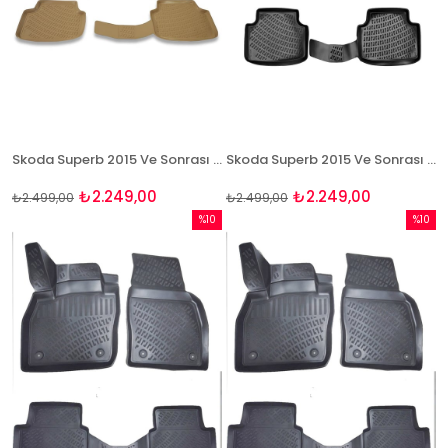
Skoda Superb 2015 Ve Sonrası 3D Bej Paspas Takımı Bizymo
Skoda Superb 2015 Ve Sonrası 3D Paspas Takımı Bizymo
₺2.249,00
₺2.249,00
₺2.499,00
₺2.499,00
%10
%10
İndirim
İndirim
%10İndirim
%10İndi