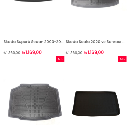
Skoda Superb Sedan 2003-2007 3D Bagaj Havuzu Bizymo
Skoda Scala 2020 ve Sonrası 3D Bagaj Havuzu Bizymo
₺1.169,00
₺1.169,00
₺1.369,00
₺1.369,00
%15
%15
İndirim
İndirim
%15İndirim
%15İndi