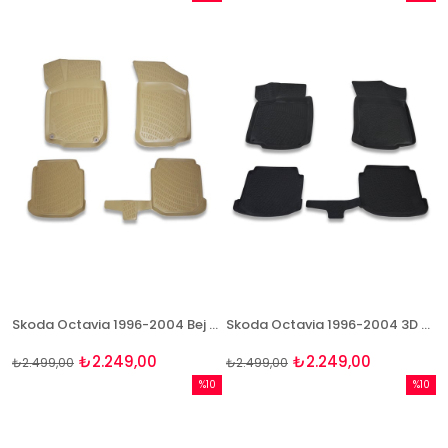
İndirim
İndirim
%10İndirim
%10İndi
Skoda Octavia 1996-2004 Bej 3D Havuzlu Paspas Bizymo
Skoda Octavia 1996-2004 3D Paspas Takımı Bizymo
₺2.249,00
₺2.249,00
₺2.499,00
₺2.499,00
%10
%10
İndirim
İndirim
%10İndirim
%10İndi