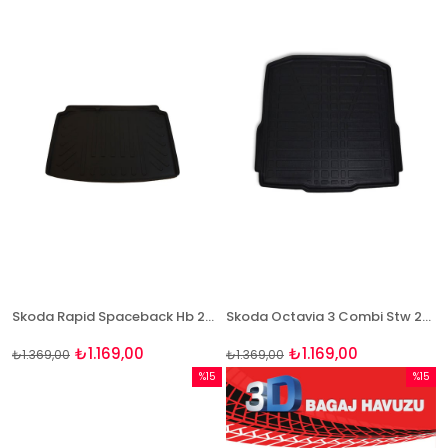
İndirim
İndirim
%15İndirim
%15İndi
Skoda Rapid Spaceback Hb 2014 Ve Sonrası 3D Bagaj Havuzu Bizymo
Skoda Octavia 3 Combi Stw 2013 ve Sonrası 3D Bagaj Havuzu Bizymo
₺1.169,00
₺1.169,00
₺1.369,00
₺1.369,00
%15
%15
İndirim
İndirim
%15İndirim
%15İndi