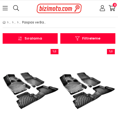
0
Paspas ve Bagaj Havuzu
Sıralama
Filtreleme
%8
%8
İndirim
İndirim
%8İndirim
%8İndir