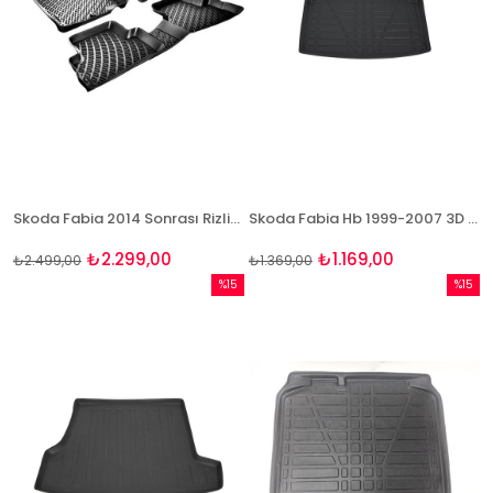
Skoda Fabia 2014 Sonrası Rizline 3D Havuzlu Paspas
Skoda Fabia Hb 1999-2007 3D Bagaj Havuzu Bizymo
₺2.299,00
₺1.169,00
₺2.499,00
₺1.369,00
%15
%15
İndirim
İndirim
%15İndirim
%15İndi