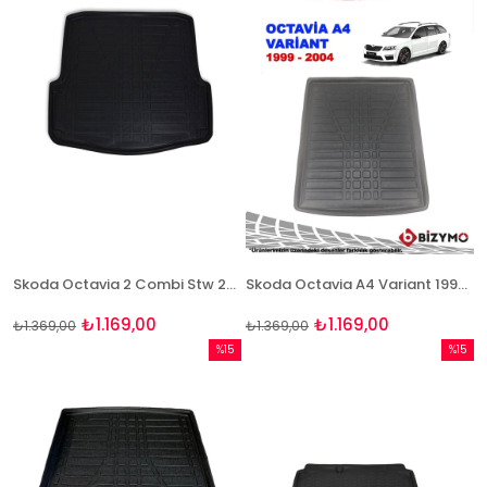
Skoda Octavia 2 Combi Stw 2005-2012 3D Bagaj Havuzu Bizymo
Skoda Octavia A4 Variant 1999-2004 3D Bagaj Havuzu Bizymo
₺1.169,00
₺1.169,00
₺1.369,00
₺1.369,00
%15
%15
İndirim
İndirim
%15İndirim
%15İndi