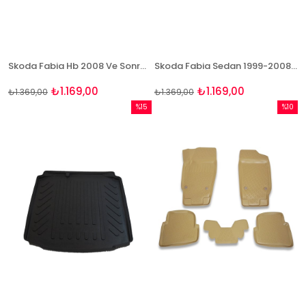
Skoda Fabia Hb 2008 Ve Sonrası 3D Bagaj Havuzu Bizymo
Skoda Fabia Sedan 1999-2008 Bagaj Havuzu Bizymo
₺1.169,00
₺1.169,00
₺1.369,00
₺1.369,00
%15
%10
İndirim
İndirim
%15İndirim
%10İndi