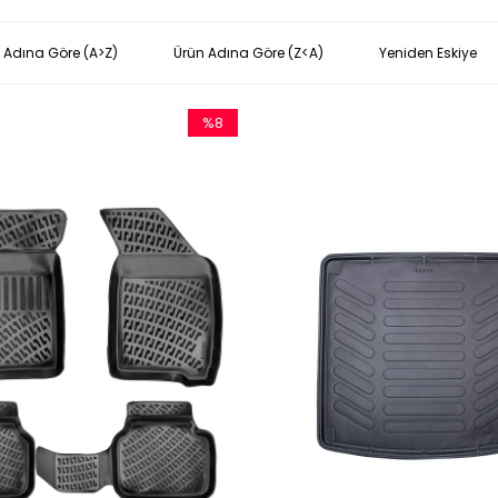
 Adına Göre (A>Z)
Ürün Adına Göre (Z<A)
Yeniden Eskiye
%8
İndirim
%8İndirim