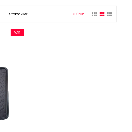
Stoktakiler
3 Ürün
%15
İndirim
%15İndirim