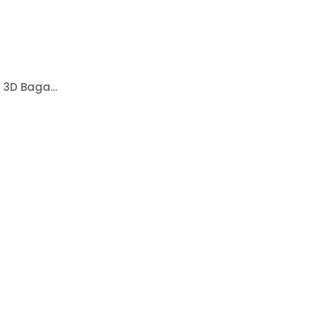
Fiat Freemont 2009 Sonrası 3D Bagaj Havuzu Rizline