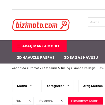
ARAÇ MARKA MODEL
3D HAVUZLU PASPAS
3D BAGAJ HAVUZU
Anasayfa
>
Otomotiv
>
Aksesuar & Tuning
>
Paspas ve Bagaj Havu
Marka
Kategoriler
Araç Markası
Filtrelemeyi Kaldır
Fiat
Freemont