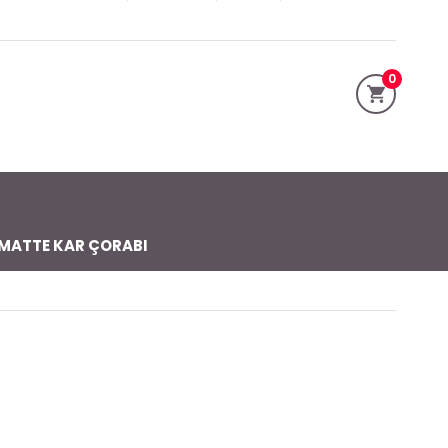
0
MATTE KAR ÇORABI