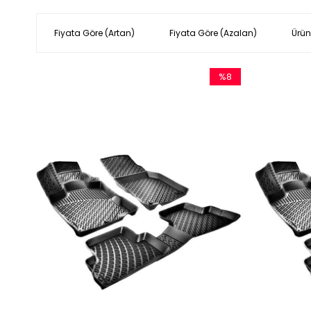
Fiyata Göre (Artan)
Fiyata Göre (Azalan)
Ürün
%8
İndirim
%8İndirim