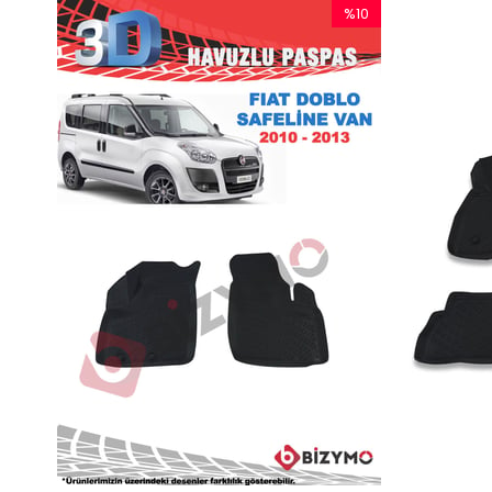
%10
İndirim
%10İndirim