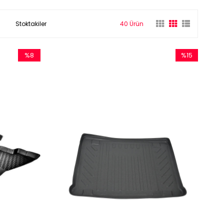
Stoktakiler
40 Ürün
%8
%15
İndirim
İndirim
%8İndirim
%15İndirim