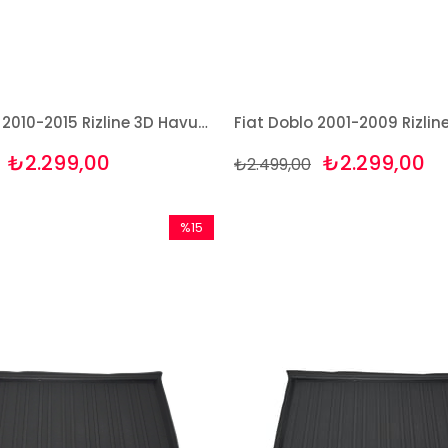
Fiat Doblo 2010-2015 Rizline 3D Havuzlu Paspas
₺2.299,00
₺2.299,00
₺2.499,00
%15
İndirim
%15İndirim