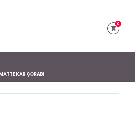
0
MATTE KAR ÇORABI