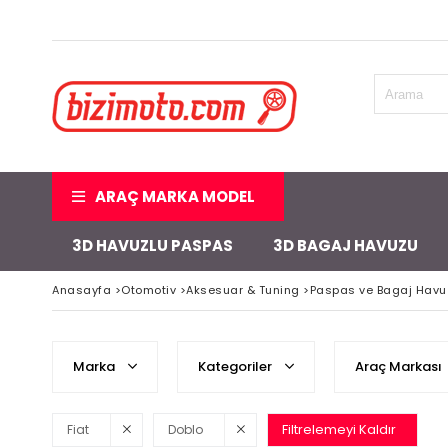
ARAÇ MARKA MODEL
3D HAVUZLU PASPAS
3D BAGAJ HAVUZU
Anasayfa
>
Otomotiv
>
Aksesuar & Tuning
>
Paspas ve Bagaj Havu
Marka
Kategoriler
Araç Markası
Filtrelemeyi Kaldır
Fiat
Doblo