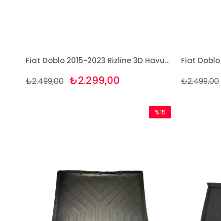
Fiat Doblo 2015-2023 Rizline 3D Havuzlu Paspas
₺2.299,00
₺2.499,00
₺2.499,00
%15
İndirim
%15İndirim