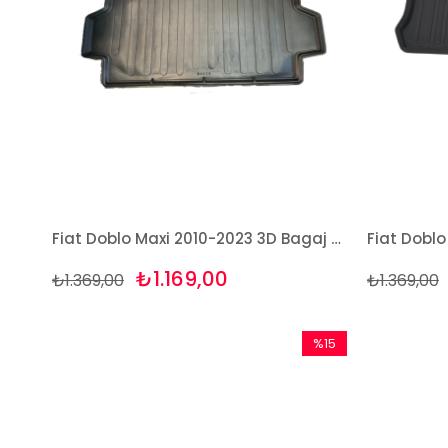
Fiat Doblo Maxi 2010-2023 3D Bagaj Havuzu Bizymo
₺1.169,00
₺1.369,00
₺1.369,00
%15
İndirim
%15İndirim