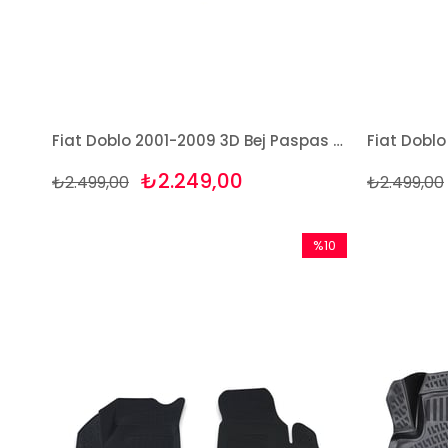
Fiat Doblo 2001-2009 3D Bej Paspas Takımı Bizymo
₺2.249,00
₺2.499,00
₺2.499,00
%10
İndirim
%10İndirim