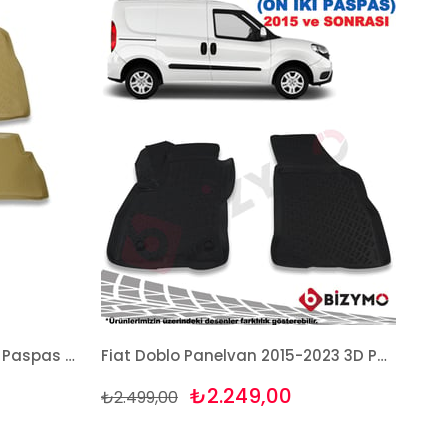
Fıat Doblo 2015-2023 Bej 3D Paspas Takımı Bizymo
Fiat Doblo Panelvan 2015-2023 3D Paspas Takımı Bizymo
₺2.249,00
₺2.499,00