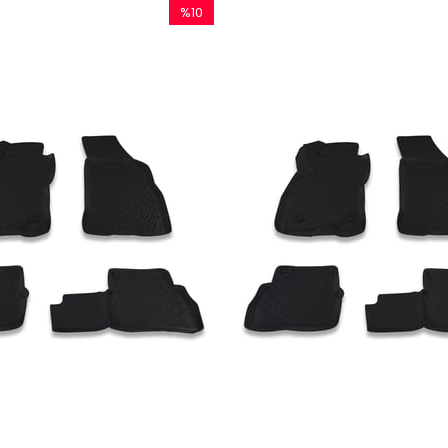
%10
İndirim
%10İndirim