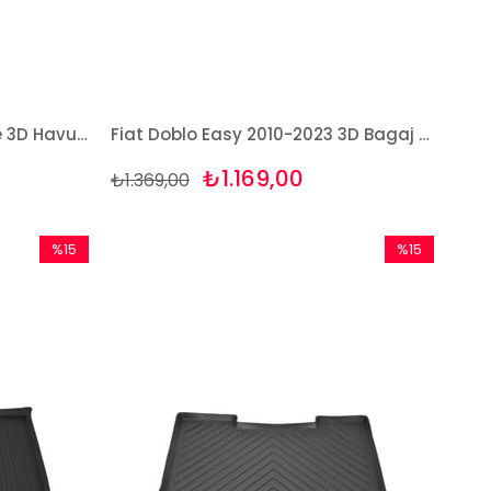
Fiat Doblo 2001-2009 Rizline 3D Havuzlu Paspas
Fiat Doblo Easy 2010-2023 3D Bagaj Havuzu Bizymo
₺1.169,00
₺1.369,00
%15
%15
İndirim
İndirim
%15İndirim
%15İndirim