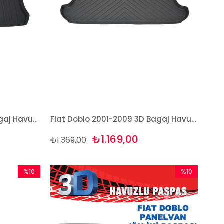
Fiat Doblo 2015-2023 3D Bagaj Havuzu Bizymo
Fiat Doblo 2001-2009 3D Bagaj Havuzu Bizymo
₺1.169,00
₺1.369,00
%10
%10
İndirim
İndirim
%10İndirim
%10İndirim