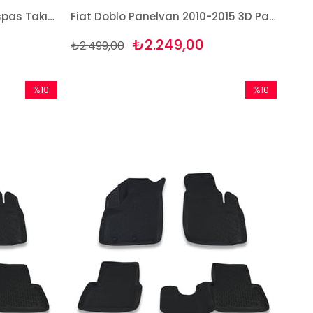
Fiat Doblo 2010-2015 3D Paspas Takımı Bizymo
Fiat Doblo Panelvan 2010-2015 3D Paspas Takımı Bizymo
₺2.249,00
₺2.499,00
%10
%10
İndirim
İndirim
%10İndirim
%10İndirim