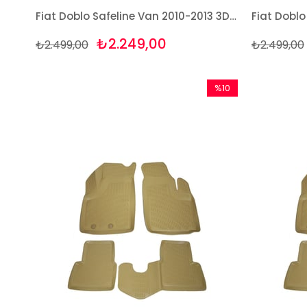
Fiat Doblo Safeline Van 2010-2013 3D Havuzlu Paspas Takımı Bizymo
₺2.249,00
₺2.499,00
₺2.499,00
%10
İndirim
%10İndirim