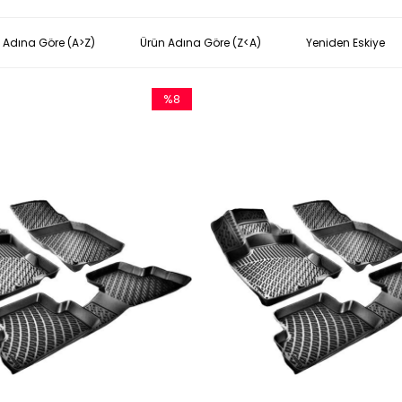
 Adına Göre (A>Z)
Ürün Adına Göre (Z<A)
Yeniden Eskiye
%8
İndirim
%8İndirim