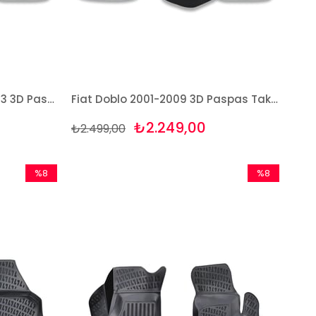
Fiat Doblo Safeline 2010-2013 3D Paspas Takımı Bizymo
Fiat Doblo 2001-2009 3D Paspas Takımı Bizymo
₺2.249,00
₺2.499,00
%8
%8
İndirim
İndirim
%8İndirim
%8İndirim