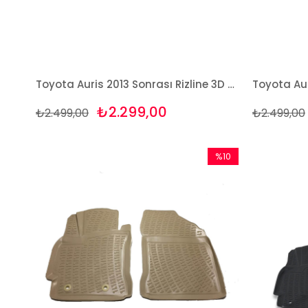
Toyota Auris 2013 Sonrası Rizline 3D Havuzlu Paspas
₺2.299,00
₺2.499,00
₺2.499,00
%10
İndirim
%10İndirim