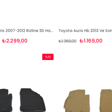
Toyota Auris 2007-2012 Rizline 3D Havuzlu Paspas
₺2.299,00
₺1.169,00
₺1.369,00
%10
İndirim
%10İndirim