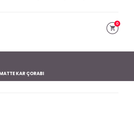
0
MATTE KAR ÇORABI