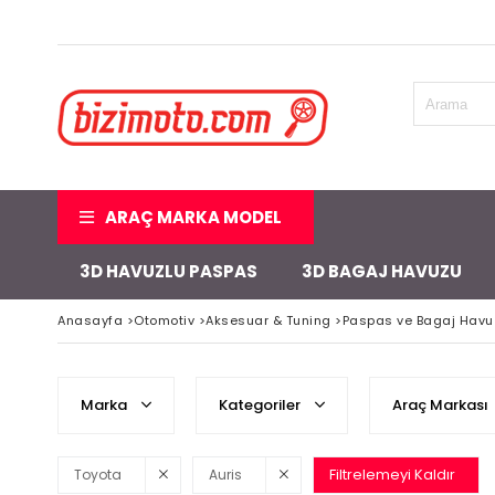
ARAÇ MARKA MODEL
3D HAVUZLU PASPAS
3D BAGAJ HAVUZU
Anasayfa
>
Otomotiv
>
Aksesuar & Tuning
>
Paspas ve Bagaj Havu
Marka
Kategoriler
Araç Markası
Filtrelemeyi Kaldır
Toyota
Auris