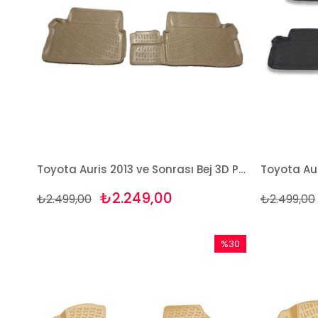
Toyota Auris 2013 ve Sonrası Bej 3D Paspas Takımı Bizymo
₺2.249,00
₺2.499,00
₺2.499,00
%30
İndirim
%30İndirim