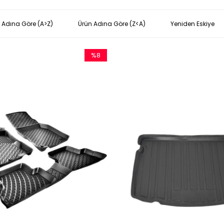
 Adına Göre (A>Z)
Ürün Adına Göre (Z<A)
Yeniden Eskiye
%8
İndirim
%8İndirim