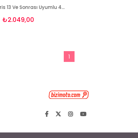
Toyota Auris 13 Ve Sonrası Uyumlu 4D Premium Paspas Bizymo
₺2.049,00
1