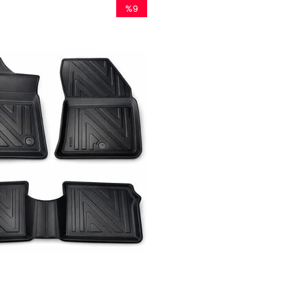
%9
İndirim
%9İndirim