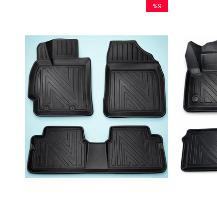
%9
İndirim
%9İndirim