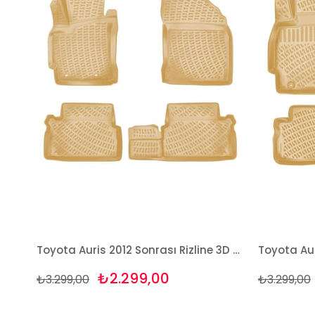
Toyota Auris 2012 Sonrası Rizline 3D Havuzlu BEJ Paspas
₺2.299,00
₺3.299,00
₺3.299,00