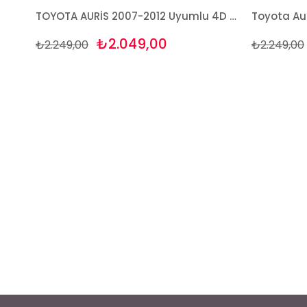
TOYOTA AURİS 2007-2012 Uyumlu 4D Premium Paspas Bizymo
₺2.049,00
₺2.249,00
₺2.249,00