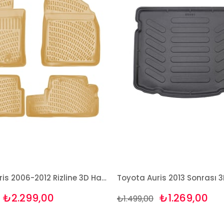
Toyota Auris 2006-2012 Rizline 3D Havuzlu BEJ Paspas
₺2.299,00
₺1.269,00
₺1.499,00