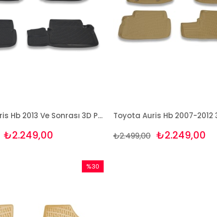
Toyota Auris Hb 2013 Ve Sonrası 3D Paspas Takımı Bizymo
₺2.249,00
₺2.249,00
₺2.499,00
%30
İndirim
%30İndirim