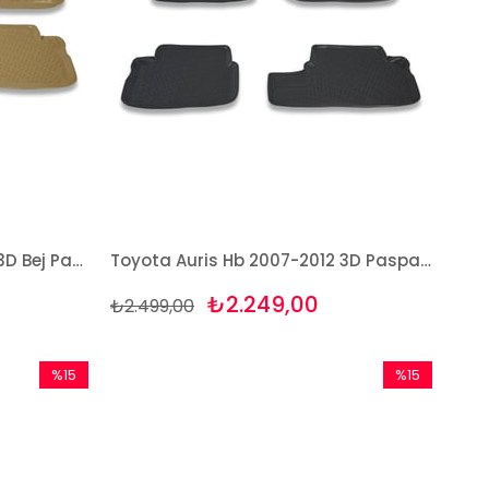
Toyota Auris Hb 2007-2012 3D Bej Paspas Takımı Bizymo
Toyota Auris Hb 2007-2012 3D Paspas Takımı Bizymo
₺2.249,00
₺2.499,00
%15
%15
İndirim
İndirim
%15İndirim
%15İndirim