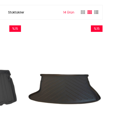
Stoktakiler
14 Ürün
%15
%15
İndirim
İndirim
%15İndirim
%15İndirim