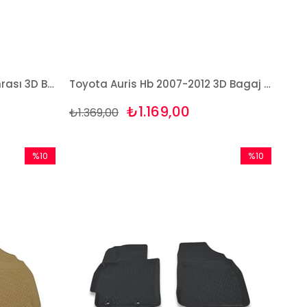
Toyota Auris Hb 2013 Ve Sonrası 3D Bagaj Havuzu Bizymo
Toyota Auris Hb 2007-2012 3D Bagaj Havuzu Bizymo
₺1.169,00
₺1.369,00
%10
%10
İndirim
İndirim
%10İndirim
%10İndirim