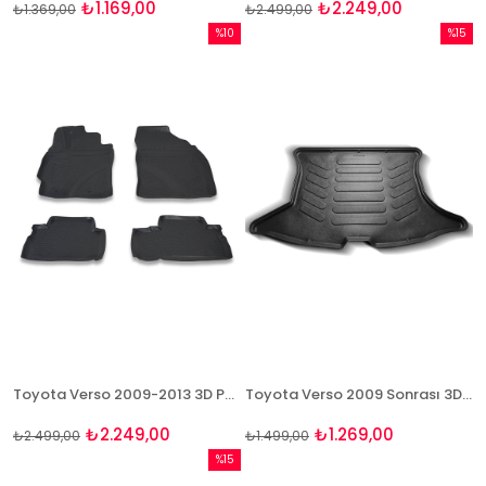
₺1.169,00
₺2.249,00
₺1.369,00
₺2.499,00
%10
%15
İndirim
İndirim
%10İndirim
%15İndi
Toyota Verso 2009-2013 3D Paspas Takımı Bizymo
Toyota Verso 2009 Sonrası 3D Bagaj Havuzu Rizline
₺2.249,00
₺1.269,00
₺2.499,00
₺1.499,00
%15
İndirim