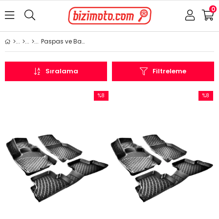
0
Paspas ve Bagaj Havuzu
Sıralama
Filtreleme
%8
%8
İndirim
İndirim
%8İndirim
%8İndir