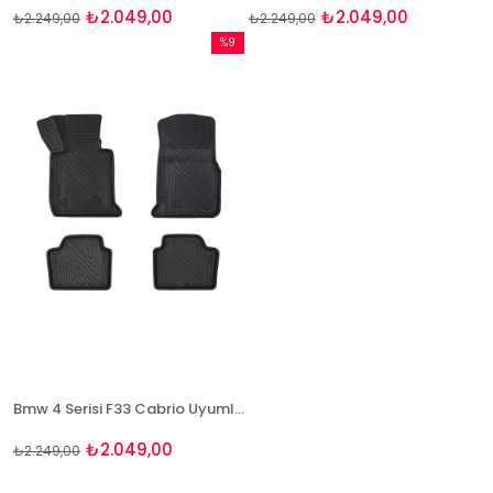
₺2.049,00
₺2.049,00
₺2.249,00
₺2.249,00
%9
İndirim
%9İndirim
Bmw 4 Serisi F33 Cabrio Uyumlu 4D Havuzlu Paspas Takımı NaturForcer
₺2.049,00
₺2.249,00