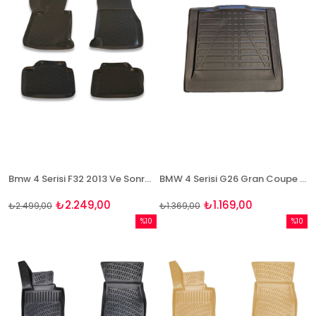
Bmw 4 Serisi F32 2013 Ve Sonrası 3D Paspas Takımı Bizymo
BMW 4 Serisi G26 Gran Coupe 2020+ 3D Bagaj Havuzu Bizymo
₺2.249,00
₺1.169,00
₺2.499,00
₺1.369,00
%10
%10
İndirim
İndirim
%10İndirim
%10İndi