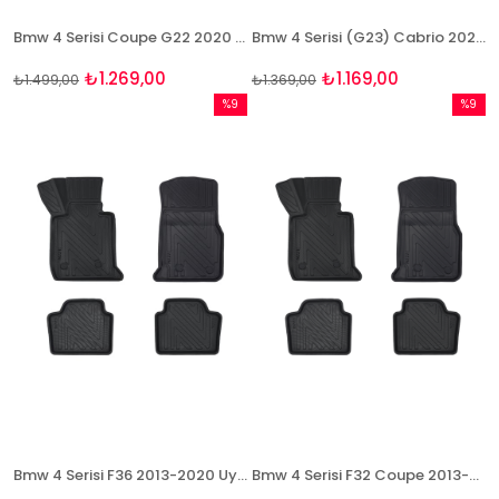
Bmw 4 Serisi Coupe G22 2020 Sonrası 3D Bagaj Havuzu
Bmw 4 Serisi (G23) Cabrio 2021 Sonrası Bagaj Havuzu Bizymo
₺1.269,00
₺1.169,00
₺1.499,00
₺1.369,00
%9
%9
İndirim
İndirim
%9İndirim
%9İndir
Bmw 4 Serisi F36 2013-2020 Uyumlu 4D Havuzlu Paspas Takımı NaturForcer
Bmw 4 Serisi F32 Coupe 2013-2020 Uyumlu 4D Havuzlu Paspas Takımı NaturForcer