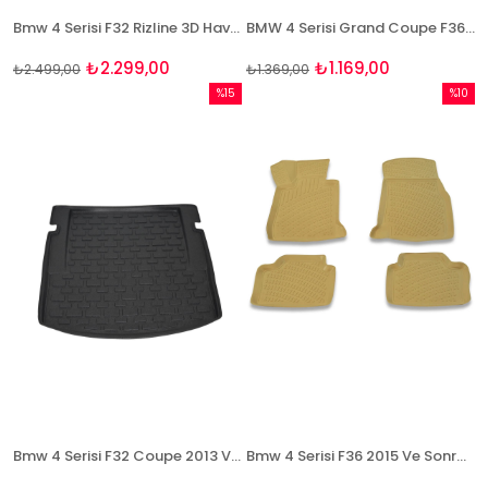
Bmw 4 Serisi F32 Rizline 3D Havuzlu Paspas
BMW 4 Serisi Grand Coupe F36 2014+ 3D Bagaj Havuzu Bizymo
₺2.299,00
₺1.169,00
₺2.499,00
₺1.369,00
%15
%10
İndirim
İndirim
%15İndirim
%10İndi
Bmw 4 Serisi F32 Coupe 2013 Ve Sonrası 3D Bagaj Havuzu Bizymo
Bmw 4 Serisi F36 2015 Ve Sonrası 3D Bej Paspas Takımı Bizymo