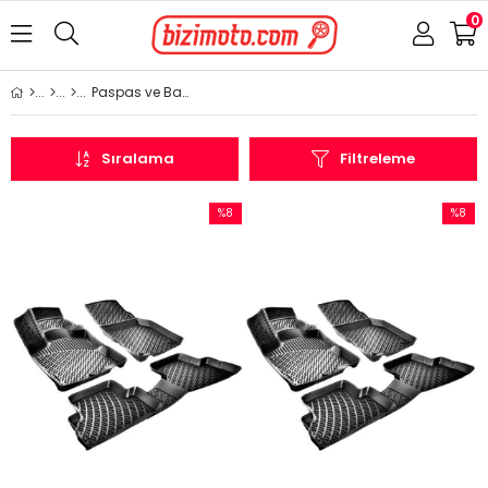
0
Paspas ve Bagaj Havuzu
Sıralama
Filtreleme
%8
%8
İndirim
İndirim
%8İndirim
%8İndir