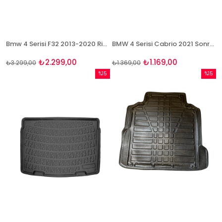
Bmw 4 Serisi F32 2013-2020 Rizline 3D Havuzlu BEJ Paspas
BMW 4 Serisi Cabrio 2021 Sonrası 3D Bagaj Havuzu Bizymo
₺2.299,00
₺1.169,00
₺3.299,00
₺1.369,00
%15
%15
İndirim
İndirim
%15İndirim
%15İndi