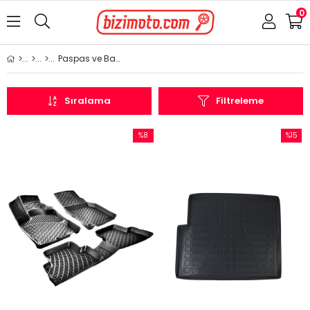
0
Paspas ve Bagaj Havuzu
Sıralama
Filtreleme
%8
%15
İndirim
İndirim
%8İndirim
%15İndi