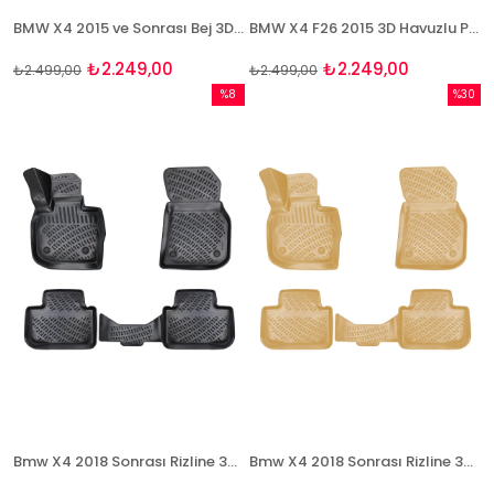
BMW X4 2015 ve Sonrası Bej 3D Havuzlu Paspas Takımı Bizymo
BMW X4 F26 2015 3D Havuzlu Paspas Takımı Bizymo
₺2.249,00
₺2.249,00
₺2.499,00
₺2.499,00
%8
%30
İndirim
İndirim
%8İndirim
%30İndi
Bmw X4 2018 Sonrası Rizline 3D Havuzlu Paspas
Bmw X4 2018 Sonrası Rizline 3D Havuzlu BEJ Paspas