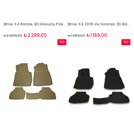
Bmw X4 Rizline 3D Havuzlu Paspas
Bmw X4 2015 Ve Sonrası 3D Bagaj Havuzu Bizymo
₺2.299,00
₺1.169,00
₺2.499,00
₺1.369,00
%10
%10
İndirim
İndirim
%10İndirim
%10İndi