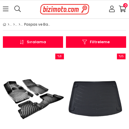
0
Paspas ve Bagaj Havuzu
Sıralama
Filtreleme
%8
%15
İndirim
İndirim
%8İndirim
%15İndi