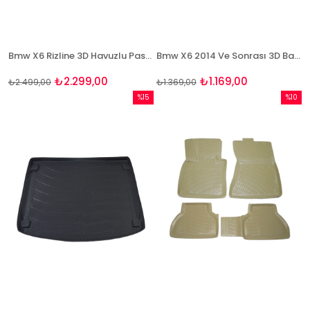
Bmw X6 Rizline 3D Havuzlu Paspas
Bmw X6 2014 Ve Sonrası 3D Bagaj Havuzu Bizymo
₺2.299,00
₺1.169,00
₺2.499,00
₺1.369,00
%15
%10
İndirim
İndirim
%15İndirim
%10İndi