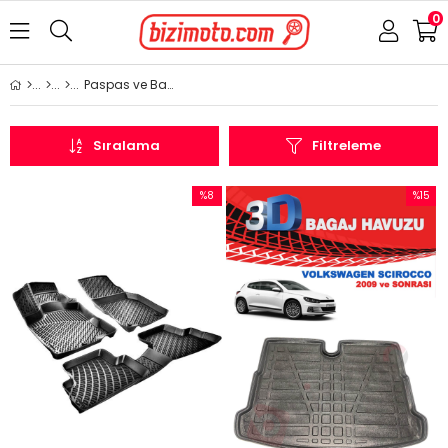
0
Paspas ve Bagaj Havuzu
Sıralama
Filtreleme
%8
%15
İndirim
İndirim
%8İndirim
%15İndi