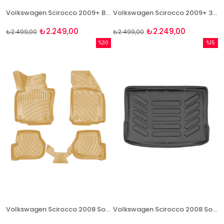
Volkswagen Scirocco 2009+ Bej 3D Havuzlu Paspas Takımı Bizymo
Volkswagen Scirocco 2009+ 3D Havuzlu Paspas Takımı Bizymo
₺2.249,00
₺2.249,00
₺2.499,00
₺2.499,00
%30
%15
İndirim
İndirim
%30İndirim
%15İndi
Volkswagen Scirocco 2008 Sonrası Rizline 3D Havuzlu BEJ Paspas
Volkswagen Scirocco 2008 Sonrası 3D Bagaj Havuzu Rizline