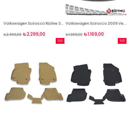
Volkswagen Scirocco Rizline 3D Havuzlu Paspas
Volkswagen Scirocco 2009 Ve Sonrası 3D Bagaj Havuzu Bizymo
₺2.299,00
₺1.169,00
₺2.499,00
₺1.369,00
%10
%10
İndirim
İndirim
%10İndirim
%10İndi