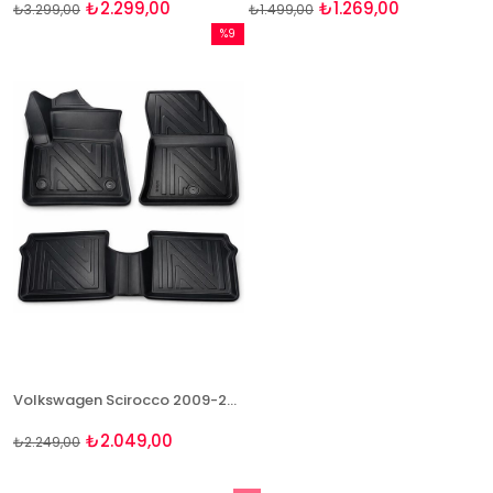
₺2.299,00
₺1.269,00
₺3.299,00
₺1.499,00
%9
İndirim
%9İndirim
Volkswagen Scirocco 2009-2017 Uyumlu 4D Premium Paspas Bizymo
₺2.049,00
₺2.249,00