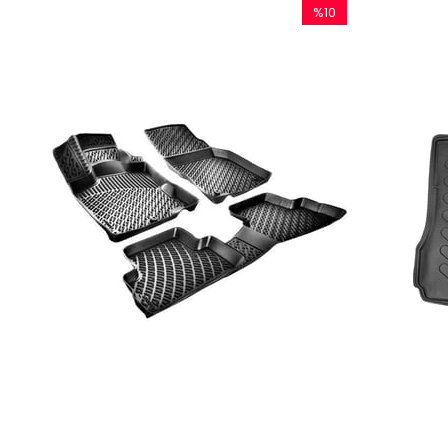
%10
İndirim
%10İndirim