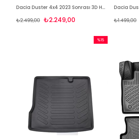
Dacia Duster 4x4 2023 Sonrası 3D Havuzlu Paspas Takımı
₺2.249,00
₺2.499,00
₺1.499,00
%15
İndirim
%15İndirim