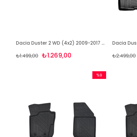
Dacia Duster 2 WD (4x2) 2009-2017 3D Bagaj Havuzu Rizline
₺1.269,00
₺1.499,00
₺2.499,00
%9
İndirim
%9İndirim