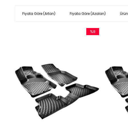
Fiyata Göre (Artan)
Fiyata Göre (Azalan)
Ürün
%8
İndirim
%8İndirim