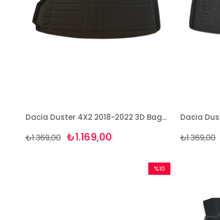
Dacia Duster 4X2 2018-2022 3D Bagaj Havuzu Bizymo
₺1.169,00
₺1.369,00
₺1.369,00
%10
İndirim
%10İndirim