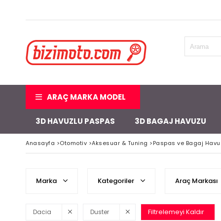
ARAÇ MARKA MODEL
3D HAVUZLU PASPAS
3D BAGAJ HAVUZU
Anasayfa
>
Otomotiv
>
Aksesuar & Tuning
>
Paspas ve Bagaj Havu
Marka
Kategoriler
Araç Markası
Filtrelemeyi Kaldır
Dacia
Duster