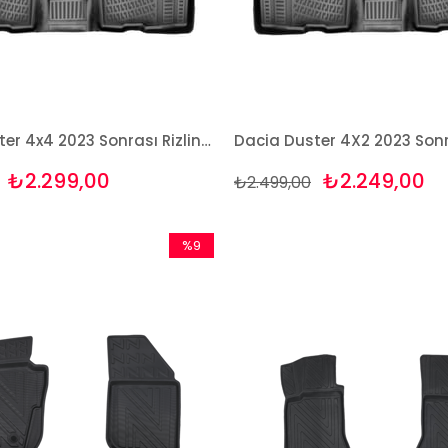
Dacia Duster 4x4 2023 Sonrası Rizline 3D Havuzlu Paspas Takımı
₺2.299,00
₺2.249,00
₺2.499,00
%9
İndirim
%9İndirim