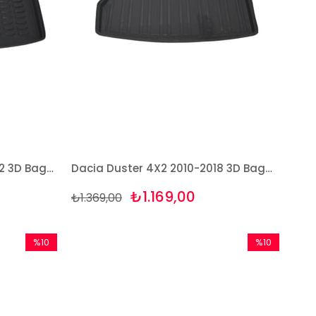
Dacia Duster 4X4 2018-2022 3D Bagaj Havuzu Bizymo
Dacia Duster 4X2 2010-2018 3D Bagaj Havuzu Bizymo
₺1.169,00
₺1.369,00
%10
%10
İndirim
İndirim
%10İndirim
%10İndirim