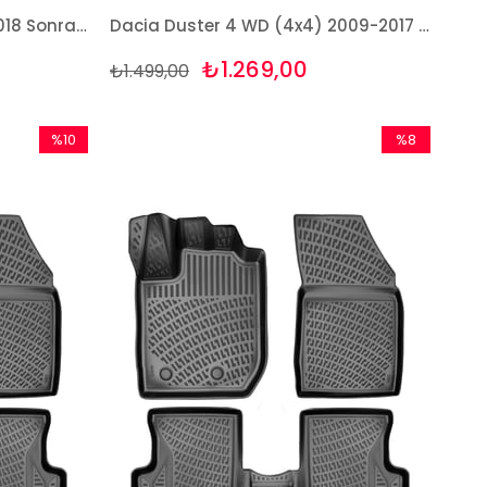
Dacia Duster 4 WD (4x4) 2018 Sonrası 3D Bagaj Havuzu Rizline
Dacia Duster 4 WD (4x4) 2009-2017 3D Bagaj Havuzu Rizline
₺1.269,00
₺1.499,00
%10
%8
İndirim
İndirim
%10İndirim
%8İndirim