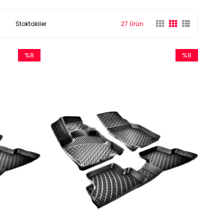
Stoktakiler
27 Ürün
%8
%8
İndirim
İndirim
%8İndirim
%8İndirim