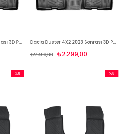
Dacia Duster 4X2 2023 Sonrası 3D Paspas Takımı Bizymo
Dacia Duster 4X2 2023 Sonrası 3D Paspas Takımı Rizline
₺2.299,00
₺2.499,00
%9
%9
İndirim
İndirim
%9İndirim
%9İndirim