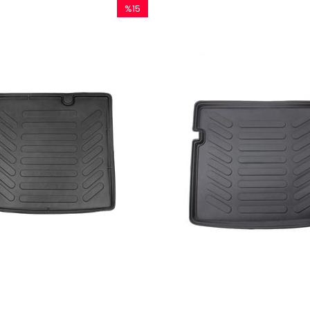
%15
İndirim
%15İndirim