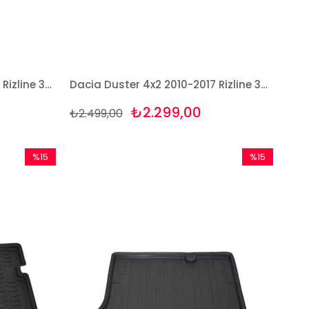
Dacia Duster 4x4 2010-2017 Rizline 3D Havuzlu Paspas
Dacia Duster 4x2 2010-2017 Rizline 3D Havuzlu Paspas
₺2.299,00
₺2.499,00
%15
%15
İndirim
İndirim
%15İndirim
%15İndirim