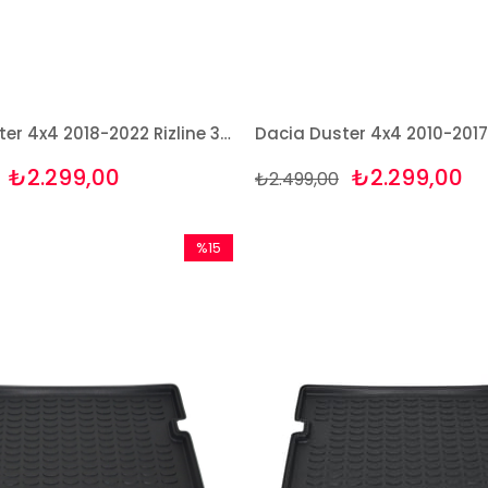
Dacia Duster 4x4 2018-2022 Rizline 3D Havuzlu Paspas
₺2.299,00
₺2.299,00
₺2.499,00
%15
İndirim
%15İndirim