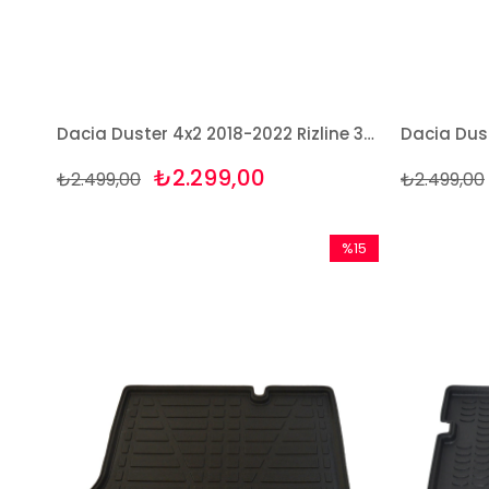
Dacia Duster 4x2 2018-2022 Rizline 3D Havuzlu Paspas
₺2.299,00
₺2.499,00
₺2.499,00
%15
İndirim
%15İndirim