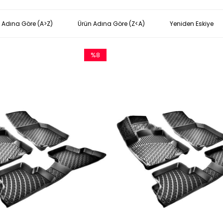
 Adına Göre (A>Z)
Ürün Adına Göre (Z<A)
Yeniden Eskiye
%8
İndirim
%8İndirim