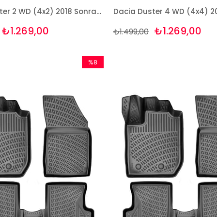
Dacia Duster 2 WD (4x2) 2018 Sonrası 3D Bagaj Havuzu Rizline
₺1.269,00
₺1.269,00
₺1.499,00
%8
İndirim
%8İndirim