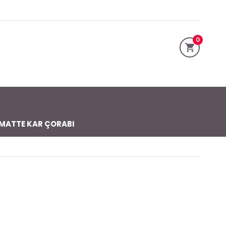
0
MATTE KAR ÇORABI