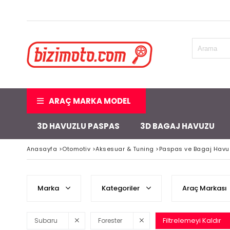
ARAÇ MARKA MODEL
3D HAVUZLU PASPAS
3D BAGAJ HAVUZU
Anasayfa
>
Otomotiv
>
Aksesuar & Tuning
>
Paspas ve Bagaj Havu
Marka
Kategoriler
Araç Markası
Filtrelemeyi Kaldır
Subaru
Forester