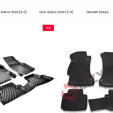
 Adına Göre (A>Z)
Ürün Adına Göre (Z<A)
Yeniden Eskiye
%8
İndirim
%8İndirim