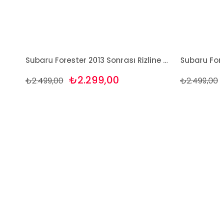
Subaru Forester 2013 Sonrası Rizline 3D Havuzlu Paspas
₺2.299,00
₺2.499,00
₺2.499,00