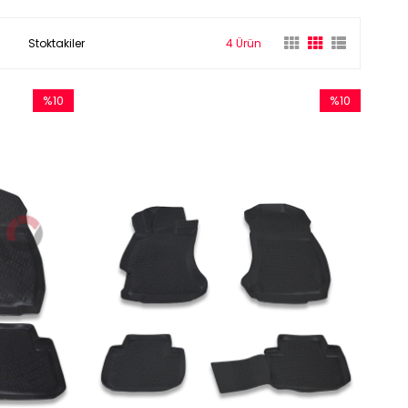
Stoktakiler
4 Ürün
%10
%10
İndirim
İndirim
%10İndirim
%10İndirim