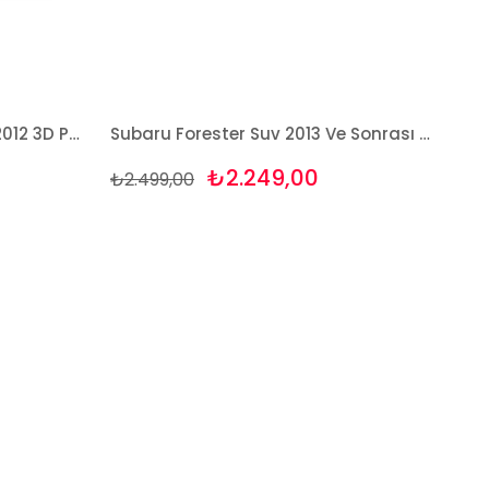
Subaru Forester Suv 2008-2012 3D Paspas Takımı Bizymo
Subaru Forester Suv 2013 Ve Sonrası 3D Paspas Takımı Bizymo
₺2.249,00
₺2.499,00