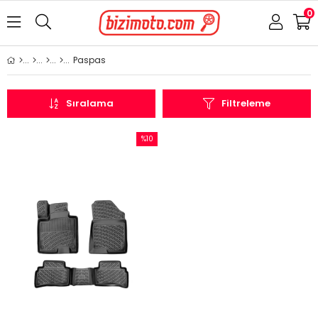
0
Paspas
Sıralama
Filtreleme
%10
İndirim
%10İndirim