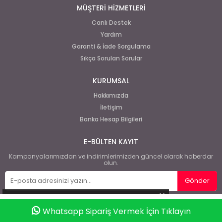
MÜŞTERİ HİZMETLERİ
Canlı Destek
Yardım
Garanti & İade Sorgulama
Sıkça Sorulan Sorular
KURUMSAL
Hakkımızda
İletişim
Banka Hesap Bilgileri
E-BÜLTEN KAYIT
Kampanyalarımızdan ve indirimlerimizden güncel olarak haberdar
olun.
Gönder
Whatsapp Sipariş Vermek İçin Tıklayın
Anasayfa
Favorilerim
Sepetim
Üye Girişi