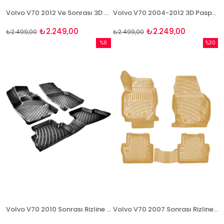
Volvo V70 2012 Ve Sonrası 3D Paspas Takımı Bizymo
Volvo V70 2004-2012 3D Paspas Takımı Bizymo
₺2.249,00
₺2.249,00
₺2.499,00
₺2.499,00
%8
%30
İndirim
İndirim
%8İndirim
%30İndi
Volvo V70 2010 Sonrası Rizline 3D Havuzlu Paspas
Volvo V70 2007 Sonrası Rizline 3D Havuzlu BEJ Paspas