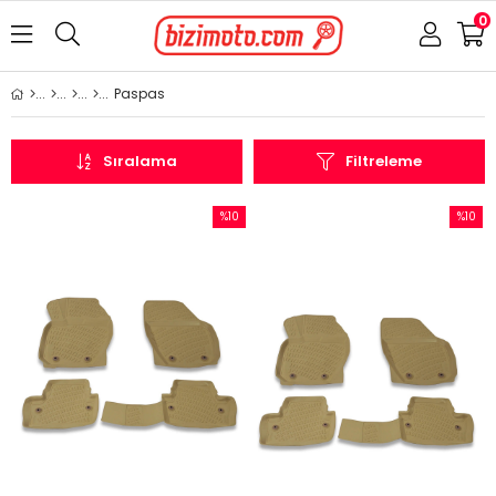
0
Paspas
Sıralama
Filtreleme
%10
%10
İndirim
İndirim
%10İndirim
%10İndi