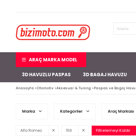
ARAÇ MARKA MODEL
3D HAVUZLU PASPAS
3D BAGAJ HAVUZU
Anasayfa
>
Otomotiv
>
Aksesuar & Tuning
>
Paspas ve Bagaj Havu
Marka
Kategoriler
Araç Markası
Filtrelemeyi Kaldır
Alfa Romeo
156