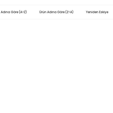
 Adına Göre (A>Z)
Ürün Adına Göre (Z<A)
Yeniden Eskiye