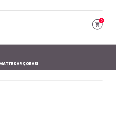
0
MATTE KAR ÇORABI